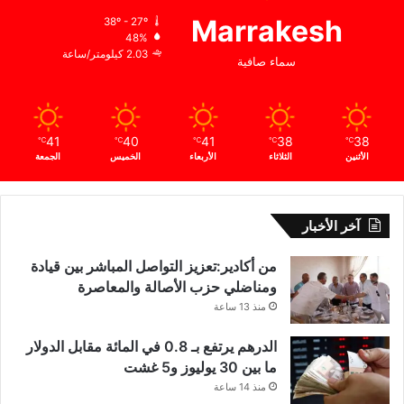
Marrakesh
38º - 27º
48%
2.03 كيلومتر/ساعة
سماء صافية
41
40
41
38
38
℃
℃
℃
℃
℃
الأثنين
الثلاثاء
الأربعاء
الخميس
الجمعة
آخر الأخبار
من أكادير:تعزيز التواصل المباشر بين قيادة
ومناضلي حزب الأصالة والمعاصرة
منذ 13 ساعة
الدرهم يرتفع بـ 0.8 في المائة مقابل الدولار
ما بين 30 يوليوز و5 غشت
منذ 14 ساعة