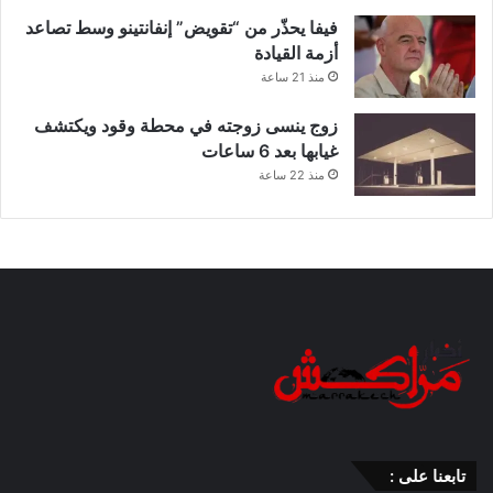
فيفا يحذّر من “تقويض” إنفانتينو وسط تصاعد
أزمة القيادة
منذ 21 ساعة
زوج ينسى زوجته في محطة وقود ويكتشف
غيابها بعد 6 ساعات
منذ 22 ساعة
تابعنا على :