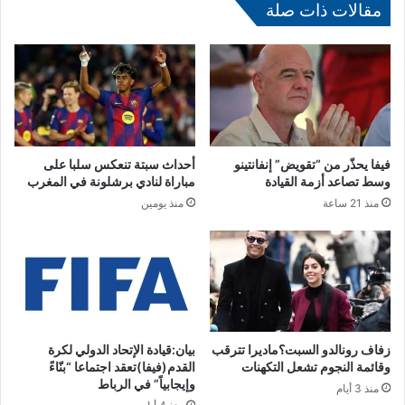
ت
ا
مقالات ذات صلة
ا
ل
ل
ا
إ
ج
ف
ت
ت
م
ت
ا
ا
ع
ح
ا
فيفا يحذّر من “تقويض” إنفانتينو
أحداث سبتة تنعكس سلبا على
ع
ل
وسط تصاعد أزمة القيادة
مباراة لنادي برشلونة في المغرب
ل
ـ
منذ 21 ساعة
منذ يومين
ى
1
و
1
ق
ل
ع
ل
ا
ج
ل
ن
ا
ة
ر
ا
زفاف رونالدو السبت؟ماديرا تترقب
بيان:قيادة الإتحاد الدولي لكرة
وقائمة النجوم تشعل التكهنات
القدم(فيفا)تعقد اجتماعا “بنّاءً
ت
ل
وإيجابياً” في الرباط
ف
ع
منذ 3 أيام
ا