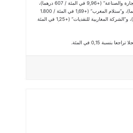
بالمقابل سجلت أقوى الارتفاعات من قبل “البنك المغربي للتجارة والصناعة” (+9,96 في المئة / 607 درهما)،
و”شركة مشروبات المغرب” (+9,95 في المئة / 2.200 درهما)، و”سنلام المغرب” (+1,69 في المئة / 1.800
درهما)، و”افريقيا للصناعة” (+1,37 في المئة / 324,9 درهما)، و”الشركة المغاربية للنقديات” (+1,25 في المئة
سبة 0,15 في المئة.