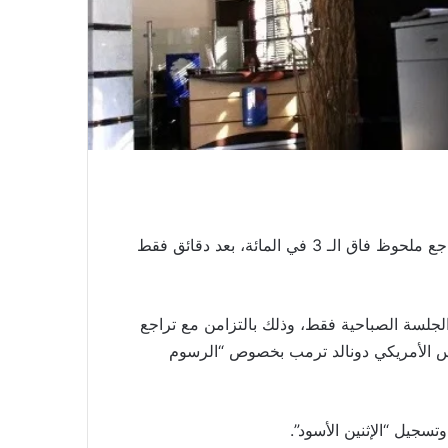
استهلت بورصة الدار البيضاء تداولات يوم الإثنين 7 أبريل، بتراجع ملحوظ فاق الـ 3 في المائة، بعد دقائق فقط
ح ما بين 3 و4 في المائة خلال الجلسة الصباحية فقط، وذلك بالتزامن مع تراجع
ئيس الأمريكي دونالد ترمب بخصوص “الرسوم
تسجيل “الإثنين الأسود”.