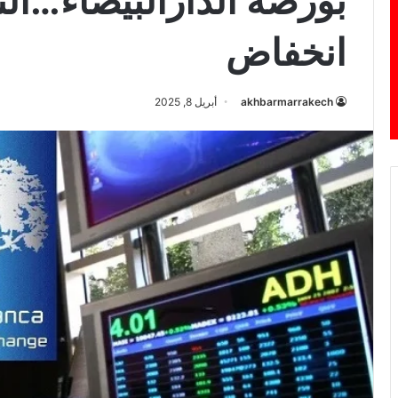
بورصة الدارالبيضاء…ال
انخفاض
akhbarmarrakech
أبريل 8, 2025