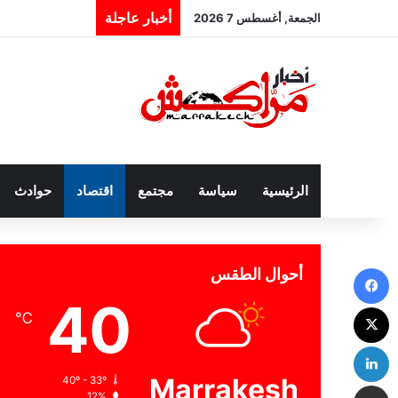
أخبار عاجلة
الجمعة, أغسطس 7 2026
الرئيسية
سياسة
مجتمع
اقتصاد
حوادث
فيسبوك
أحوال الطقس
40
‫X
℃
لينكدإن
Marrakesh
40º - 33º
مشاركة عبر البريد
12%