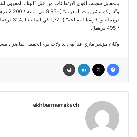
/ 495 درهما).
وكان مؤشر مازي قد أنهى تداولات يوم الجمعة الماضي، مسجلا تراجعا بن
فيسبوك
‫X
لينكدإن
طباعة
akhbarmarrakech