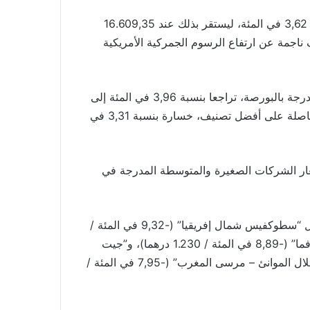
هذا وقد سجل مؤشر البورصة الرئيسي “مازي” تراجعا بنسبة 3,62 في المئة، ليستقر بذلك عند 16.609,35
ناجمة عن ارتفاع الرسوم الجمركية الأمريكية
كما سجل مؤشر “MASI.20″، الذي يعكس أداء 20 مقاولة مدرجة بالبورصة، تراجعا بنسبة 3,96 في المئة إلى
1.347,63 نقطة، كما سجل MASI.ESG، مؤشر الشركات الحاصلة على أفضل تصنيف، خسارة بنسبة 3,31 في
MASI Mid a”، مؤشر أداء أسعار الشركات الصغيرة والمتوسطة المدرجة في
على مستوى القيم الفردية، سجلت أقوى الانخفاضات من قبل “سطوكفيس شمال إفريقيا” (-9,32 في المئة /
53,5 درهما)، و”أليانس” (-9,01 في المئة / 485 درهما)، و”أفما” (-8,89 في المئة / 1.230 درهما)، و”جيت
كونتراكترز” (-8,81 في المئة / 2.070 درهما)، و”شركة استغلال الموانئ – مرسى المغرب” (-7,95 في المئة /