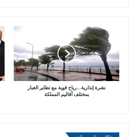
ن
ا
ش
ل
ر
ت
ة
و
إ
ق
ن
ي
ذ
ع
ا
ع
ر
ل
ي
نشرة إنذارية...رياح قوية مع تطاير الغبار
ى
ة
ا
بمختلف أقاليم المملكة
.
ت
.
ف
.
ا
ر
ق
ي
ي
ا
ة