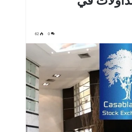
تداولات في
62
0