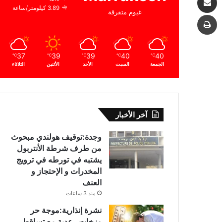
3.89 كيلومتر/ساعة
غيوم متفرقة
طباعة
37
39
39
40
40
℃
℃
℃
℃
℃
الجمعة
السبت
الأحد
الأثنين
الثلاثاء
آخر الأخبار
وجدة:توقيف هولندي مبحوث
من طرف شرطة الأنتربول
يشتبه في تورطه في ترويج
المخدرات و الإحتجاز و
العنف
منذ 3 ساعات
نشرة إنذارية:موجة حر
وزخات رعدية مع تساقط