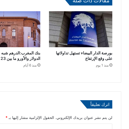
مقالات ذات صلة
ح
ش
ق
ر
و
ا
ي
ك
ة
ة
م
ب
ع
ي
ت
ن
ط
م
بورصة الدار البيضاء تستهل تداولاتها
بنك المغرب:الدرهم شبه 
ا
ؤ
على وقع الإرتفاع
الدولار والأورو ما بين 23 و29 يوليوز
ي
س
منذ 1 يوم
منذ 6 أيام
ر
س
ا
ة
ل
م
غ
ح
ب
م
ا
د
اترك تعليقاً
ر
ا
ب
ل
م
س
لن يتم نشر عنوان بريدك الإلكتروني.
الحقول الإلزامية مشار إليها بـ
*
خ
ا
ا
ت
د