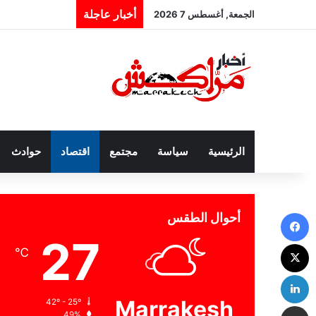
أخبار عاجلة
الجمعة, أغسطس 7 2026
الرئيسية
سياسة
مجتمع
اقتصاد
حوادث
فيسبوك
أحوال الطقس
27
‫X
℃
لينكدإن
Marrakesh
42º - 25º
مشاركة عبر البريد
49%