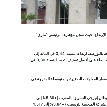
وقع الإرتفاع، حيث سجل مؤشرها الرئيسي “مازي”
وسجل مؤشر “MASI.20″، الذي يعكس أداء 20 مقاولة مدرجة بالبورصة، ارتفاعا بنسبة 0,44 في المائة إلى
1.326,22 نقطة، فيما سجل MASI.ESG، مؤشر المقاولات الحاصلة على أفضل تصنيف، تحسنا بنسبة 0,30 في
MASI Mid and Sma”، مؤشر أداء أسعار المقاولات الصغيرة والمتوسطة المدرجة في
على صعيد القيم الفردية، سجلت أقوى الإرتفاعات من قبل طوطال إنيرجي التسويق بالمغرب (+5.39% إلى
1,624 درهمًا)، “إسمنت المغرب” (+5% إلى 1,680 درهمًا)، الشركة المنجمية لتويسيت (+3.84% إلى 4,517