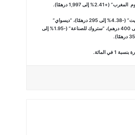
في المقابل، سجلت أقوى الإنخفاضات من طرف “فيني بروسيت” (-4.38% إلى 295 درهمًا)، “ديسواي”
(-3.25% إلى 772.90 درهمًا)، مجموعة إم 2 إم (-2.44% إلى 400 درهم)، “ستروك للصناعة” (-1.95% إلى
في المائة.