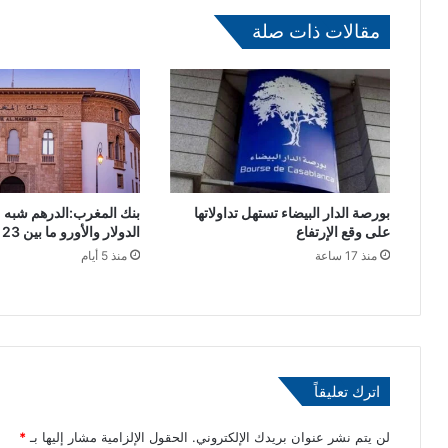
ا
ة
مقالات ذات صلة
ر
:
ي
م
ع
ر
ط
ا
ا
ج
ق
ع
ي
ة
ة
ا
ب
ل
بورصة الدار البيضاء تستهل تداولاتها
بنك المغرب:الدرهم شبه 
ق
ل
على وقع الإرتفاع
الدولار والأورو ما بين 23 و29 يوليوز
د
و
منذ 17 ساعة
منذ 5 أيام
ر
ا
ة
ئ
3
ح
0
ا
0
ل
0
إ
اترك تعليقاً
م
ن
ي
ت
غ
خ
لن يتم نشر عنوان بريدك الإلكتروني.
الحقول الإلزامية مشار إليها بـ
*