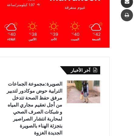
1.97 كيلومتر/ساعة
غيوم متفرقة
طباعة
40
38
39
40
42
℃
℃
℃
℃
℃
الجمعة
السبت
الأحد
الأثنين
الثلاثاء
آخر الأخبار
الصويرة:مجموعة الجماعات
الترابية حوض موكادور لتدبير
مرفق حفظ الصحة تتدخل
من أجل تعقيم مجاري المياه
و شبكات الصرف الصحي
لمحاربة انتشار الصراصير
بتجزئة الهناء بالصويرة
الجديدة الغزوة