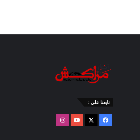
تابعنا على :
‫X
فيسبوك
‫YouTube
انستقرام