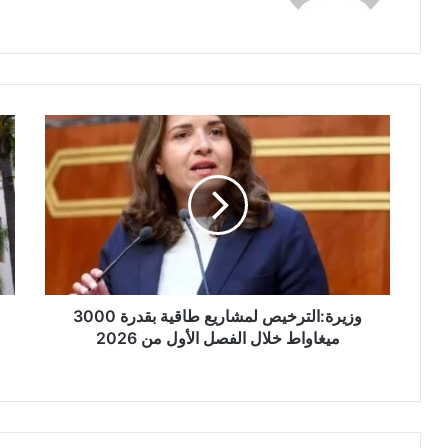
و
ب
ز
ل
ي
ا
ر
غ
ة
ل
:
و
ا
ز
ل
ي
ت
ر
ر
وزيرة:الترخيص لمشاريع طاقية بقدرة 3000
ا
خ
ل
ميغاواط خلال الفصل الأول من 2026
ي
د
ص
ا
ل
خ
م
ل
ش
ي