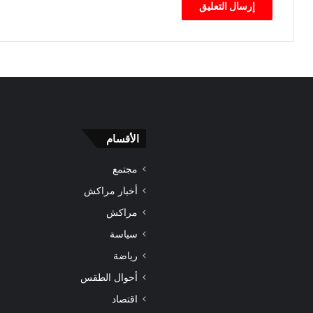
2
ا
6
ل
ت
س
ج
ي
ل
ا
ل
الأقسام
ج
د
مجتمع
ي
د
أخبار مراكش
ة
مراكش
م
ن
سياسة
1
رياضة
5
أحوال الطقس
م
ا
اقتصاد
ي