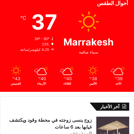
ي
أحوال الطقس
و
37
℃
Marrakesh
39º - 30º
23%
4.25 كيلومتر/ساعة
سماء صافية
43
40
40
38
39
℃
℃
℃
℃
℃
الأحد
الأثنين
الثلاثاء
الأربعاء
الخميس
آخر الأخبار
زوج ينسى زوجته في محطة وقود ويكتشف
غيابها بعد 6 ساعات
منذ 3 ساعات