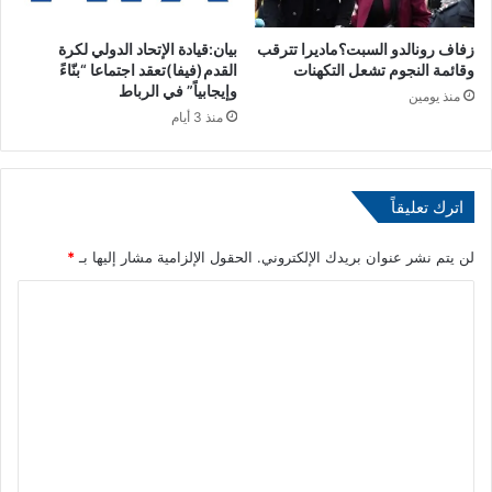
ت
ا
ر
ل
ا
زفاف رونالدو السبت؟ماديرا تترقب
بيان:قيادة الإتحاد الدولي لكرة
ة
وقائمة النجوم تشعل التكهنات
القدم(فيفا)تعقد اجتماعا “بنّاءً
ض
وإيجابياً” في الرباط
ن
ي
منذ يومين
ظ
ا
منذ 3 أيام
م
م
ت
ن
ه
ا
اترك تعليقاً
ا
ل
ح
ح
ر
س
لن يتم نشر عنوان بريدك الإلكتروني.
الحقول الإلزامية مشار إليها بـ
*
ك
ا
ا
ة
ب
"
ا
ل
A
ت
ت
n
ا
i
ل
ع
m
ج
ل
a
د
l
ي
ي
s
د