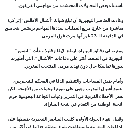
باستثناء بعض المحاولات المحتشمة من مهاجمي الفريقين.
وكادت العناصر النيجيرية أن تبلغ شباك “أشبال الأطلس” إثر كرة
مباشرة من خارج مربع العمليات سددها المهاجم بريشس بنجامين
في الدقيقة الـ 23 غير أنها مرت فوق المرمى.
ومع توالي دقائق المباراة، ارتفع الإيقاع قليلا وبدأت “النسور”
النيجرية في الضغط أكثر على دفاعات “الأشبال”، التي أظهرت
بدورها تماسكا حال دون تهديد مرمى المنتخب المغربي.
وأمام ضيق المساحات والتنظيم الدفاعي المحكم للنيجيريين،
اعتمد أشبال المدرب وهبي على تنويع الهجمات من الأجنحة، لكن
بعض الأخطاء الفردية في التمرير وغياب النجاعة الهجومية حرم
النخبة الوطنية من التقدم في نتيجة المباراة.
وقبيل انتهاء الجولة الأولى، كثفت العناصر النيجيرية ضغطها على
الدفاعات المغربية واستطاعت بلوغ منطقة جزائها في أكثر من