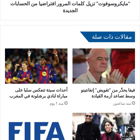
ي
ف
"مايكروسوفوت" تزيل كلمات المرور افتراضيا من الحسابات
ة
و
الجديدة
ل
ت
ل
"
ت
ت
ن
ز
مقالات ذات صلة
د
ي
ي
ل
د
ك
ب
ل
ق
م
ت
ا
ل
ت
ا
ا
فيفا يحذّر من “تقويض” إنفانتينو
أحداث سبتة تنعكس سلبا على
ل
ل
وسط تصاعد أزمة القيادة
مباراة لنادي برشلونة في المغرب
ك
م
منذ ساعتين
منذ 1 يوم
ل
ر
ا
و
ب
ر
ا
ا
ل
ف
ض