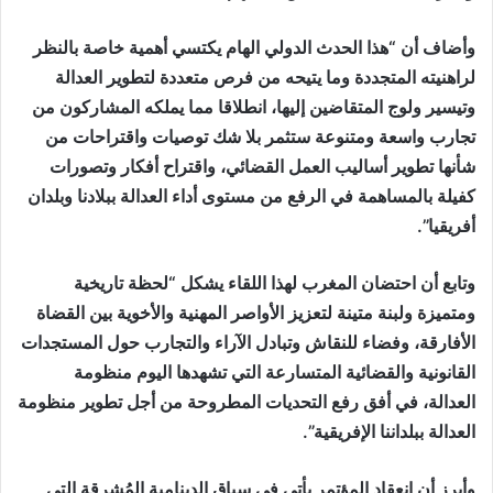
وأضاف أن “هذا الحدث الدولي الهام يكتسي أهمية خاصة بالنظر
لراهنيته المتجددة وما يتيحه من فرص متعددة لتطوير العدالة
وتيسير ولوج المتقاضين إليها، انطلاقا مما يملكه المشاركون من
تجارب واسعة ومتنوعة ستثمر بلا شك توصيات واقتراحات من
شأنها تطوير أساليب العمل القضائي، واقتراح أفكار وتصورات
كفيلة بالمساهمة في الرفع من مستوى أداء العدالة ببلادنا وبلدان
أفريقيا”.
وتابع أن احتضان المغرب لهذا اللقاء يشكل “لحظة تاريخية
ومتميزة ولبنة متينة لتعزيز الأواصر المهنية والأخوية بين القضاة
الأفارقة، وفضاء للنقاش وتبادل الآراء والتجارب حول المستجدات
القانونية والقضائية المتسارعة التي تشهدها اليوم منظومة
العدالة، في أفق رفع التحديات المطروحة من أجل تطوير منظومة
العدالة ببلداننا الإفريقية”.
وأبرز أن انعقاد المؤتمر يأتي في سياق الدينامية المُشرقة التي