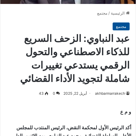
الرئيسية
/
مجتمع
مجتمع
عبد النباوي: الزحف السريع
للذكاء الاصطناعي والتحول
الرقمي يستدعي تغييرات
شاملة لتجويد الأداء القضائي
akhbarmarrakech
أبريل 22, 2025
0
43
و م ع
أكد الرئيس الأول لمحكمة النقض، الرئيس المنتدب للمجلس
الأعلى للسلطة القضائية، محمد عبد النباوي، يوم الاثنين بالدار