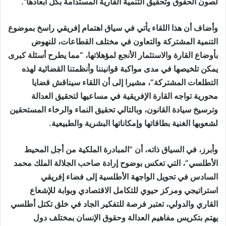
لصون الحقوق وتحقيق التنمية القارية المستدامة بكل أبعادها”.
وأضاف أن هذا اللقاء يأتي في سياق اهتمام إفريقي راسخ بموضوع
التنمية المشتركة والتعاون في مختلف القطاعات، للنهوض
بأوضاع القارة والاستثمار الأنجع لمؤهلاتها، “مما يطرح أسئلة كبرى
يمكن تلخيصها في مدى مواكبة قوانيننا وأنظمتنا القضائية لهذه
التطلعات المشتركة”، مشيرا إلى أن اللقاء سيناقش قضايا
محورية تواجه القارة الإفريقية في مساعيها لتحقيق العدالة
وترسيخ سيادة القانون، وبالتالي تحقيق النماء والرخاء المستحقين
لشعوبها الغنية بطاقاتها وإمكاناتها البشرية والطبيعية.
وأبرز، في السياق ذاته، أن “المبادرة الملكية من أجل المحيط
الأطلسي”، التي تعكس بوضوح إرادة صاحب الجلالة الملك محمد
السادس في تحويل الواجهة الأطلسية إلى فضاء إفريقي
استراتيجي ومركز حيوي للتكامل الاقتصادي وبوابة للإشعاع
القاري والدولي، تعتبر فرصة للتفكير الجاد في خلق تكتل أطلسي
يهتم بتكريس مفاهيم العدالة وحقوق الإنسان بمختلف دول