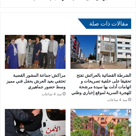
ة
ل
إ
ك
ع
و
ل
ن
مقالات ذات صلة
ا
ف
م
د
ي
ر
ة
ا
ت
ل
س
ي
ل
ة
ط
ا
الشرطة القضائية بالعرائش تفتح
مراكش:جماعة المشور القصبة
ا
ل
تحقيقا على خلفية تصريحات و
تحتفي بعيد العرش بحفل فني مميز
ل
إ
اتهامات أدلت بها سيدة مرشحة
وسط حضور جماهيري
ض
للهجرة السرية لموقع إخباري وطني
ف
منذ 4 ساعات
و
ر
منذ 4 ساعات
ء
ي
ع
ق
ل
ي
ى
ة
أ
…