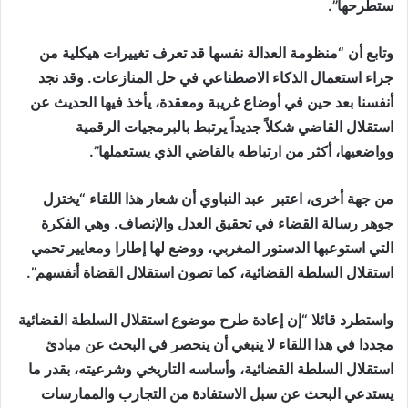
ستطرحها”.
وتابع أن “منظومة العدالة نفسها قد تعرف تغييرات هيكلية من
جراء استعمال الذكاء الاصطناعي في حل المنازعات. وقد نجد
أنفسنا بعد حين في أوضاع غريبة ومعقدة، يأخذ فيها الحديث عن
استقلال القاضي شكلاً جديداً يرتبط بالبرمجيات الرقمية
وواضعيها، أكثر من ارتباطه بالقاضي الذي يستعملها”.
من جهة أخرى، اعتبر عبد النباوي أن شعار هذا اللقاء “يختزل
جوهر رسالة القضاء في تحقيق العدل والإنصاف. وهي الفكرة
التي استوعبها الدستور المغربي، ووضع لها إطارا ومعايير تحمي
استقلال السلطة القضائية، كما تصون استقلال القضاة أنفسهم”.
واستطرد قائلا “إن إعادة طرح موضوع استقلال السلطة القضائية
مجددا في هذا اللقاء لا ينبغي أن ينحصر في البحث عن مبادئ
استقلال السلطة القضائية، وأساسه التاريخي وشرعيته، بقدر ما
يستدعي البحث عن سبل الاستفادة من التجارب والممارسات