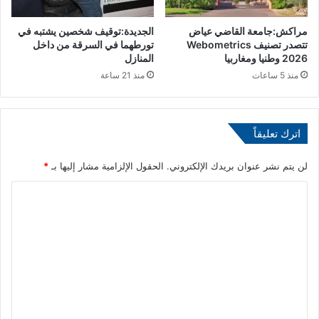
ن
ا
ش
ل
مراكش:جامعة القاضي عياض
الجديدة:توقيف شخصين يشتبه في
ط
ا
تتصدر تصنيف Webometrics
تورطهما في السرقة من داخل
ة
ت
2026 وطنيا ومغاربيا
المنازل
م
ح
منذ 5 ساعات
منذ 21 ساعة
ج
ا
ل
د
س
ا
ا
ل
اترك تعليقاً
ل
إ
م
ف
س
لن يتم نشر عنوان بريدك الإلكتروني.
الحقول الإلزامية مشار إليها بـ
*
ر
ت
ي
ا
ش
ق
ا
ي
ل
ر
ل
ت
ي
ك
ن
ع
ر
و
ة
ل
أ
ا
ي
د
ل
و
ق