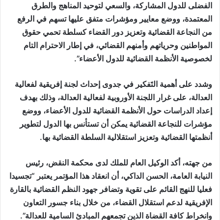
الفضلى للدول المشاركة، والسعي لتوحيد المناهج والطرق
المعتمدة، ووضع معايير ومؤشرات متفق عليها تسهم في الرفع
من النجاعة القضائية وتعزيز دور القضاء كسلطة تحمي حقوق
المواطنين وحرياتهم وأمنهم القضائي، في إطار الاحترام التام
لخصوصية الأنظمة القضائية للدول الأعضاء”.
وشدد على أهمية التَفكير في جدوى إحداث لجنة إفريقية لفعالية
العدالة، على غرار اللجنة الأوروبية لفعالية العدالة، وذلك بهدف
إعداد الدراسات حول الأنظمة القضائية للدول الأعضاء، ووضع
مؤشرات للنجاعة القضائية يمكن أن تستأنس بها الدول لتطوير
أنظمتها القضائية وتعزيز استقلالية السلطة القضائية بها.
من جهته، أكد الوكيل العام للملك لدى محكمة النقض، رئيس
النيابة العامة، الحسن الداكي، أن انعقاد هذا المؤتمر يعتبر “تجسيدا
فعليا للنهج القائم على تقوية وتضافر جهود النظم القضائية بالقارة
الإفريقية لدعم استقلال القضاء، من خلال بناء جسور التعاون
وانخراط كافة القضاة الذين تجمعهم المبادئ السامية للعدالة”.