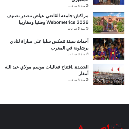
ع
منذ 4 ساعات
ل
ى
مراكش:جامعة القاضي عياض تتصدر تصنيف
ح
Webometrics 2026 وطنيا ومغاربيا
س
منذ 5 ساعات
ا
ب
أحداث سبتة تنعكس سلبا على مباراة لنادي
ن
برشلونة في المغرب
ا
منذ 8 ساعات
د
ي
الجديدة..افتتاح فعاليات موسم مولاي عبد الله
ش
أمغار
ب
ا
منذ 8 ساعات
ب
ق
س
ن
ط
ي
ن
ة