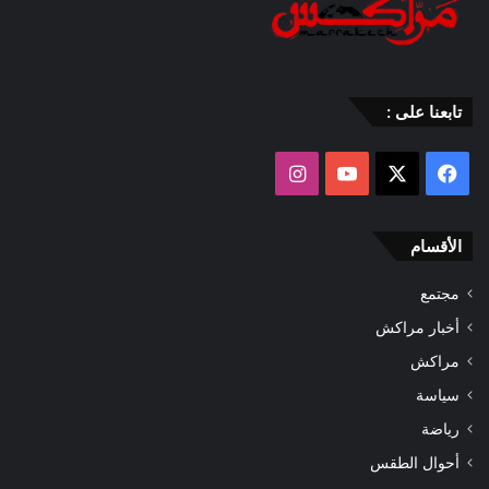
تابعنا على :
‫X
فيسبوك
‫YouTube
انستقرام
الأقسام
مجتمع
أخبار مراكش
مراكش
سياسة
رياضة
أحوال الطقس