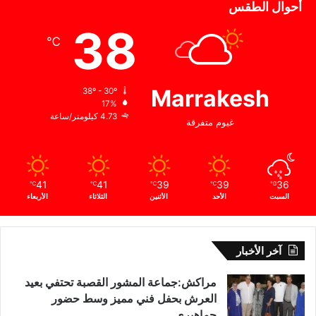
أحوال الطقس
ك
ب
38
ي
℃
ر
ا
ل
Marrakesh
38º - 30º
ذ
17%
ي
4.73 كيلومتر/ساعة
غيوم متفرقة
ح
ق
ق
ه
41
41
39
39
36
ن
℃
℃
℃
℃
℃
السبت
الأحد
الأثنين
الثلاثاء
الأربعاء
ه
ض
ة
ب
آخر الأخبار
ر
ك
مراكش:جماعة المشور القصبة تحتفي بعيد
ا
العرش بحفل فني مميز وسط حضور
ن
جماهيري