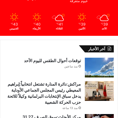
غيوم متفرقة
43
40
41
39
39
℃
℃
℃
℃
℃
الأحد
الأثنين
الثلاثاء
الأربعاء
الخميس
آخر الأخبار
توقعات أحوال الطقس لليوم الأحد
منذ ساعتين
مراكش:دائرة المنارة تشتعل انتخابياً:إبراهيم
المعيطي رئيس المجلس الجماعي الأوداية
يدخل سباق الإنتخابات البرلمانية وكيلاً للائحة
حزب الحركة الشعبية
منذ 13 ساعة
مركز الأبحاث:سوق الصرف 27 31