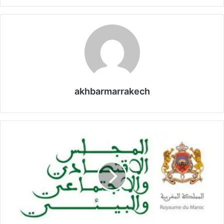
akhbarmarrakech
ا
ع
م
ا
ر
ة
ي
ت
ر