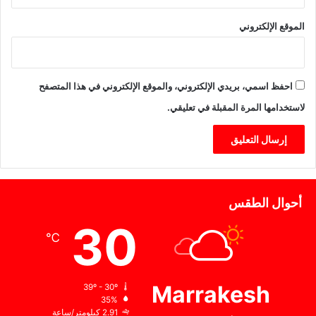
ئ
ا
ي
ر
الموقع الإلكتروني
ب
إ
ف
ر
احفظ اسمي، بريدي الإلكتروني، والموقع الإلكتروني في هذا المتصفح
ي
لاستخدامها المرة المقبلة في تعليقي.
ق
ي
ا
أحوال الطقس
30
℃
Marrakesh
39º - 30º
35%
2.91 كيلومتر/ساعة