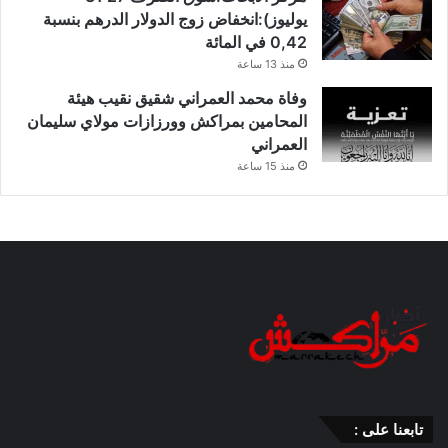
يوليوز):انخفاض زوج الدولار الدرهم بنسبة
0,42 في المائة
منذ 13 ساعة
وفاة محمد العمراني شقيق نقيب هيئة
المحامين بمراكش وورزازات مولاي سليمان
العمراني
منذ 15 ساعة
تابعنا على :