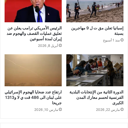
ل
س
ل
ل
ج
م
م
و
ع
ا
إسبانيا تعلن مق ت ل 9 مهاجرين
الرئيس الأمريكي ترامب يعلن عن
ي
ل
بسبتة
تعليق عمليات القصف والهجوم ضد
ة
أ
إيران لمدة أسبوعين
منذ 1 أسبوع
ا
م
أبريل 8, 2026
ل
ن
ع
ل
ا
ش
م
ه
ة
ر
ل
م
ل
ا
م
الدورة الثانية من الإنتخابات البلدية
ارتفاع عدد ضحايا الهجوم الإسرائيلي
ر
الفرنسية لحسم معارك المدن
على لبنان الى 486 قت ي لا و1313
ج
س
الكبرى
جريحا
ل
:
س
مارس 22, 2026
مارس 10, 2026
ا
ا
ل
ل
ت
إ