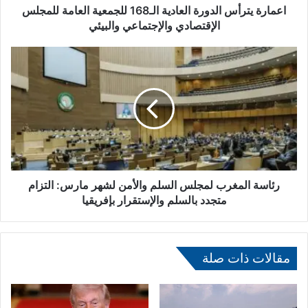
أ
اعمارة يترأس الدورة العادية الـ168 للجمعية العامة للمجلس
س
الإقتصادي والإجتماعي والبيئي
ا
ل
ر
د
ئ
و
ا
ر
س
ة
ة
ا
ا
ل
ل
ع
م
ا
غ
د
ر
رئاسة المغرب لمجلس السلم والأمن لشهر مارس: التزام
ي
ب
متجدد بالسلم والإستقرار بإفريقيا
ة
ل
ا
م
ل
ج
ـ
ل
مقالات ذات صلة
1
س
6
ا
8
ل