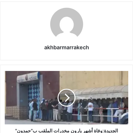
akhbarmarrakech
ا
ل
ج
د
ي
د
ة
:
و
ف
الجديدة:وفاة أشهر بارون مخدرات الملقب ب"حمدون"