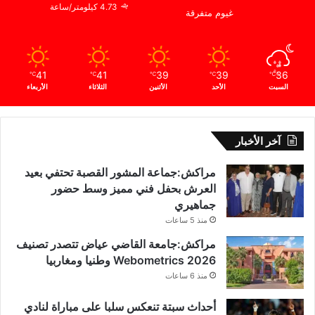
4.73 كيلومتر/ساعة
غيوم متفرقة
41
41
39
39
36
℃
℃
℃
℃
℃
السبت
الأحد
الأثنين
الثلاثاء
الأربعاء
آخر الأخبار
مراكش:جماعة المشور القصبة تحتفي بعيد
العرش بحفل فني مميز وسط حضور
جماهيري
منذ 5 ساعات
مراكش:جامعة القاضي عياض تتصدر تصنيف
Webometrics 2026 وطنيا ومغاربيا
منذ 6 ساعات
أحداث سبتة تنعكس سلبا على مباراة لنادي