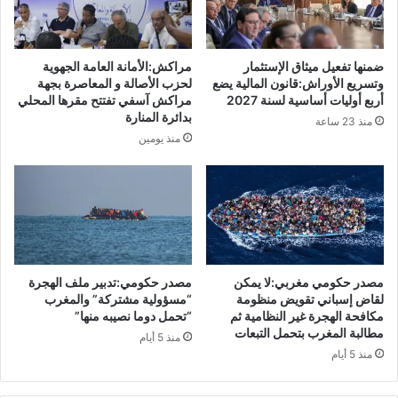
ق
م
ب
و
ب
ق
"
ف
ضمنها تفعيل ميثاق الإستثمار
مراكش:الأمانة العامة الجهوية
ح
ه
وتسريع الأوراش:قانون المالية يضع
لحزب الأصالة و المعاصرة بجهة
م
ا
أربع أوليات أساسية لسنة 2027
مراكش آسفي تفتتح مقرها المحلي
د
بدائرة المنارة
ا
منذ 23 ساعة
و
ل
منذ يومين
ن
ث
"
ا
ب
ب
ا
ت
ل
ا
س
ل
ج
د
مصدر حكومي مغربي:لا يمكن
مصدر حكومي:تدبير ملف الهجرة
ن
ا
لقاض إسباني تقويض منظومة
“مسؤولية مشتركة” والمغرب
ا
ع
مكافحة الهجرة غير النظامية ثم
“تحمل دوما نصيبه منها”
ل
م
مطالبة المغرب بتحمل التبعات
منذ 5 أيام
م
ل
منذ 5 أيام
ح
س
ل
ي
ي
ا