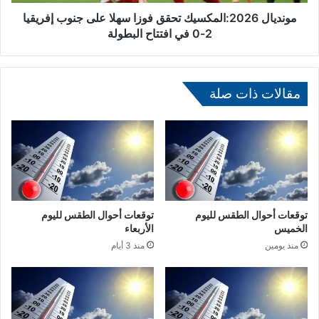
0
م
2
مونديال 2026:المكسيك تحقق فوزا سهلا على جنوب إفريقيا
ب
6
2-0 في افتتاح البطولة
ي
:
ن
ا
و
ل
ز
م
مقالات ذات صلة
ا
ك
ر
س
ة
ي
ا
ك
ل
ت
ع
ح
د
ق
ل
ق
توقعات أحوال الطقس لليوم
توقعات أحوال الطقس لليوم
و
ف
الخميس
الأربعاء
ا
و
منذ يومين
منذ 3 أيام
ل
ز
م
ا
ن
س
ظ
ه
م
ل