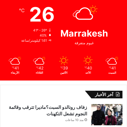
26
℃
Marrakesh
41º - 26º
40%
1.61 كيلومتر/ساعة
غيوم متفرقة
41
42
39
40
41
℃
℃
℃
℃
℃
السبت
الأحد
الأثنين
الثلاثاء
الأربعاء
آخر الأخبار
زفاف رونالدو السبت؟ماديرا تترقب وقائمة
النجوم تشعل التكهنات
منذ 10 ساعات