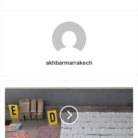
akhbarmarrakech
أ
ك
ا
د
ي
ر
:
ت