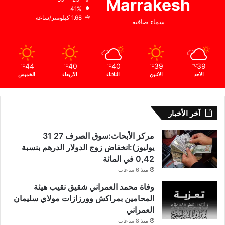
Marrakesh
41%
1.68 كيلومتر/ساعة
سماء صافية
44
40
40
39
39
℃
℃
℃
℃
℃
الأحد
الأثنين
الثلاثاء
الأربعاء
الخميس
آخر الأخبار
مركز الأبحاث:سوق الصرف 27 31
يوليوز):انخفاض زوج الدولار الدرهم بنسبة
0,42 في المائة
منذ 6 ساعات
وفاة محمد العمراني شقيق نقيب هيئة
المحامين بمراكش وورزازات مولاي سليمان
العمراني
منذ 8 ساعات