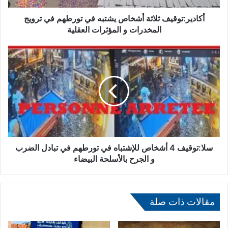
و
ق
أكادير:توقيف ثلاثة أشخاص يشتبه في تورطهم في ترويج
ي
المخدرات و المؤثرات العقلية
ف
ث
س
ل
ل
ا
ا
ث
:
ة
ت
أ
و
ش
ق
خ
ي
ا
ف
ص
4
سلا:توقيف 4 أشخاص للإشتباه في تورطهم في تبادل الضرب
ي
أ
و الجرح بالأسلحة البيضاء
ش
ش
ت
خ
ب
ا
ه
ص
مقالات ذات صلة
ف
ل
ي
ل