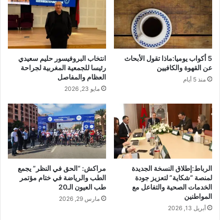
ت
إ
و
ش
ر
ت
ط
ب
ه
ا
م
ه
5 أكواب يوميا:ماذا تقول الأبحاث
انتخاب البروفيسور حليم سعيدي
ف
ف
عن القهوة والكافيين
رئيسا للجمعية المغربية لجراحة
ي
ي
العظام والمفاصل
منذ 5 أيام
ت
ت
مايو 23, 2026
ر
و
و
ر
ي
ط
ج
ه
ا
م
ل
ف
م
ي
خ
الرباط:إطلاق النسخة الجديدة
مراكش: “الحق في النظر” يجمع
ت
لمنصة “شكاية” لتعزيز جودة
الطب والرياضة في ختام مؤتمر
د
ب
الخدمات الصحية والتفاعل مع
طب العيون الـ20
ر
ا
المواطنين
ا
مارس 29, 2026
د
أبريل 13, 2026
ت
ل
و