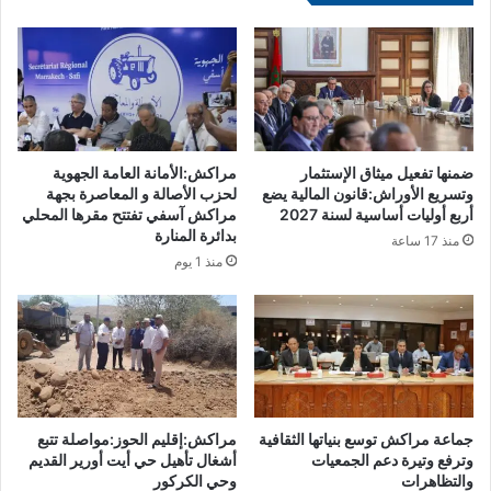
ب
ل
ا
م
ن
و
ي
ل
ل
و
ل
د
م
ه
ر
ا
ضمنها تفعيل ميثاق الإستثمار
مراكش:الأمانة العامة الجهوية
ة
ا
وتسريع الأوراش:قانون المالية يضع
لحزب الأصالة و المعاصرة بجهة
2
أربع أوليات أساسية لسنة 2027
مراكش آسفي تفتتح مقرها المحلي
ل
بدائرة المنارة
8
أ
منذ 17 ساعة
ف
و
منذ 1 يوم
ي
ل
ت
م
ا
ن
ر
ز
ي
و
خ
ج
ه
ه
جماعة مراكش توسع بنياتها الثقافية
مراكش:إقليم الحوز:مواصلة تتبع
ا
وترفع وتيرة دعم الجمعيات
أشغال تأهيل حي أيت أورير القديم
"
والتظاهرات
وحي الكركور
ا