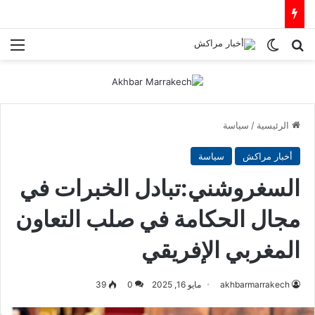
بحث عن
الوضع المظلم
الق
الرئيسية
/
سياسة
أخبار مراكش
سياسة
السغروشني:تبادل الخبرات في
مجال الحكامة في صلب التعاون
المغربي الإفريقي
akhbarmarrakech
مايو 16, 2025
0
39