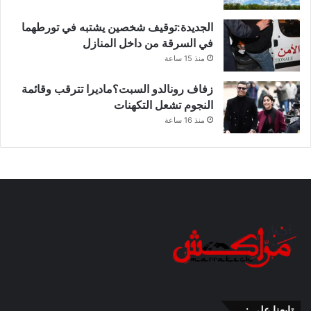
الجديدة:توقيف شخصين يشتبه في تورطهما
في السرقة من داخل المنازل
منذ 15 ساعة
زفاف رونالدو السبت؟ماديرا تترقب وقائمة
النجوم تشعل التكهنات
منذ 16 ساعة
تابعنا على :