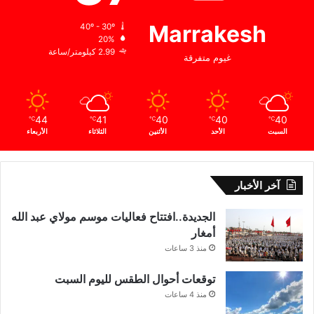
Marrakesh
40º - 30º
20%
2.99 كيلومتر/ساعة
غيوم متفرقة
44
41
40
40
40
℃
℃
℃
℃
℃
السبت
الأحد
الأثنين
الثلاثاء
الأربعاء
آخر الأخبار
الجديدة..افتتاح فعاليات موسم مولاي عبد الله
أمغار
منذ 3 ساعات
توقعات أحوال الطقس لليوم السبت
منذ 4 ساعات