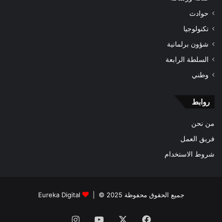
حوادث
تكنولوجيا
شؤون برلمانية
السلطة الرابعة
وطني
روابط
من نحن
فريق العمل
شروط الاستخدام
جميع الحقوق محفوظة 2025 © |
Eureka Digital
فيسبوك
‫X
‫YouTube
انستقرام