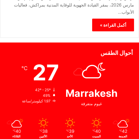
مارس 2026، بمقر القيادة الجهوية للوقاية المدنية بمراكش، فعاليات
الأبواب…
أكمل القراءة »
أحوال الطقس
27
℃
Marrakesh
42º - 25º
49%
1.97 كيلومتر/ساعة
غيوم متفرقة
40
38
39
40
42
℃
℃
℃
℃
℃
الجمعة
السبت
الأحد
الأثنين
الثلاثاء