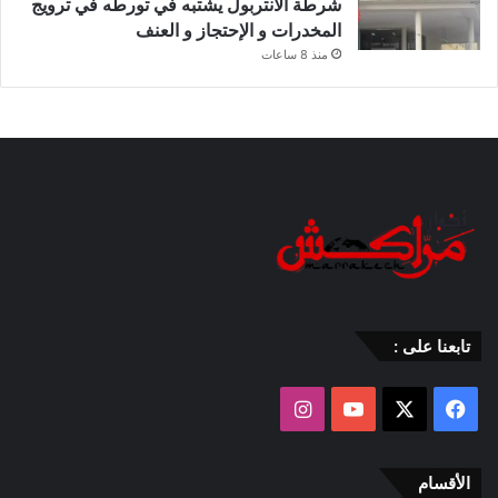
شرطة الأنتربول يشتبه في تورطه في ترويج
المخدرات و الإحتجاز و العنف
منذ 8 ساعات
تابعنا على :
‫X
فيسبوك
‫YouTube
انستقرام
الأقسام