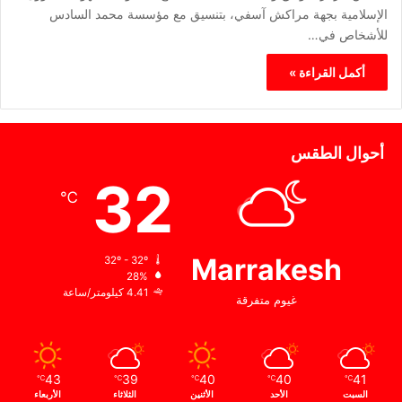
الإسلامية بجهة مراكش آسفي، بتنسيق مع مؤسسة محمد السادس
للأشخاص في…
أكمل القراءة »
أحوال الطقس
32
℃
Marrakesh
32º - 32º
28%
4.41 كيلومتر/ساعة
غيوم متفرقة
43
39
40
40
41
℃
℃
℃
℃
℃
السبت
الأحد
الأثنين
الثلاثاء
الأربعاء