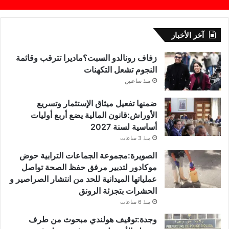
آخر الأخبار
زفاف رونالدو السبت؟ماديرا تترقب وقائمة
النجوم تشعل التكهنات
منذ ساعتين
ضمنها تفعيل ميثاق الإستثمار وتسريع
الأوراش:قانون المالية يضع أربع أوليات
أساسية لسنة 2027
منذ 3 ساعات
الصويرة:مجموعة الجماعات الترابية حوض
موكادور لتدبير مرفق حفظ الصحة تواصل
عملياتها الميدانية للحد من انتشار الصراصير و
الحشرات بتجزئة الرونق
منذ 6 ساعات
وجدة:توقيف هولندي مبحوث من طرف