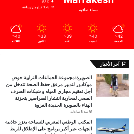
53%
1.78 كيلومتر/ساعة
سماء صافية
40
38
39
40
42
℃
℃
℃
℃
℃
الجمعة
السبت
الأحد
الأثنين
الثلاثاء
آخر الأخبار
الصويرة:مجموعة الجماعات الترابية حوض
موكادور لتدبير مرفق حفظ الصحة تتدخل من
أجل تعقيم مجاري المياه و شبكات الصرف
الصحي لمحاربة انتشار الصراصير بتجزئة
الهناء بالصويرة الجديدة الغزوة
منذ 8 ساعات
المكتب الوطني المغربي للسياحة يعزز جاذبية
الجهات عبر أكبر برنامج على الإطلاق للربط