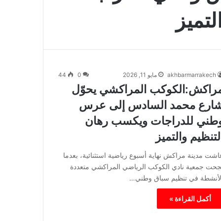
تميز
akhbarmarrakech
مايو 11, 2026
0
44
راكش:الكوكب المراكشي يحوّل
ارع محمد السادس إلى عرس
طني للدراجات ويكسب رهان
لتنظيم والتميز
اشت مدينة مراكش نهاية أسبوع رياضية استثنائية، بعدما
جحت جمعية نادي الكوكب الرياضي المراكشي متعددة
لأنشطة في تنظيم سباق وطني…
أكمل القراءة »