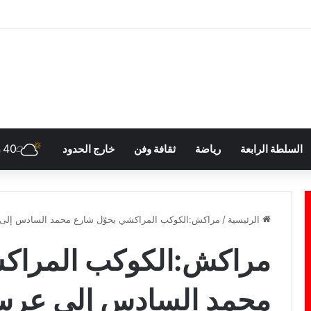
40
السلطة الرابعة
رياضة
ثقافة وفن
خارج الحدود
h
الرئيسية
/
مراكش:الكوكب المراكشي يحوّل شارع محمد السادس إلى 
مراكش:الكوكب المراكش
محمد السادس إلى عرس