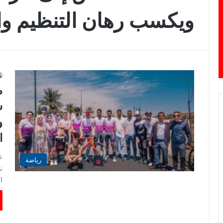
ويكسب رهان التنظيم وال
م
ش
و
ا
ع
رياضة
ن
ا