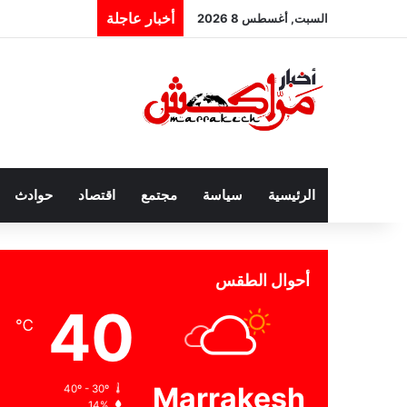
أخبار عاجلة
السبت, أغسطس 8 2026
الرئيسية
سياسة
مجتمع
اقتصاد
حوادث
أحوال الطقس
40
℃
Marrakesh
40º - 30º
14%