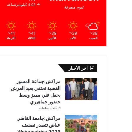
4.02 كيلومتر/ساعة
غيوم متفرقة
41
41
39
39
38
℃
℃
℃
℃
℃
السبت
الأحد
الأثنين
الثلاثاء
الأربعاء
آخر الأخبار
مراكش:جماعة المشور
القصبة تحتفي بعيد العرش
بحفل فني مميز وسط
حضور جماهيري
منذ 3 ساعات
مراكش:جامعة القاضي
عياض تتصدر تصنيف
Webometrics 2026