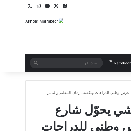
‫X
فيسبوك
‫YouTube
انستقرام
الوضع المظلم
℃
بحث
Marrakec
عن
عرس وطني للدراجات ويكسب رهان التنظيم والتميز
ي يحوّل شارع
 وطني للدراجات