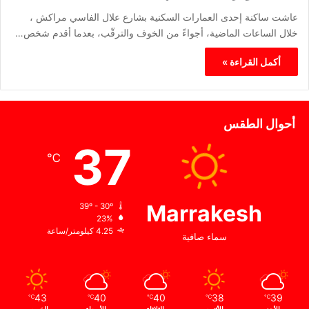
عاشت ساكنة إحدى العمارات السكنية بشارع علال الفاسي مراكش ،
خلال الساعات الماضية، أجواءً من الخوف والترقّب، بعدما أقدم شخص…
أكمل القراءة »
أحوال الطقس
37
℃
Marrakesh
39º - 30º
23%
4.25 كيلومتر/ساعة
سماء صافية
43
40
40
38
39
℃
℃
℃
℃
℃