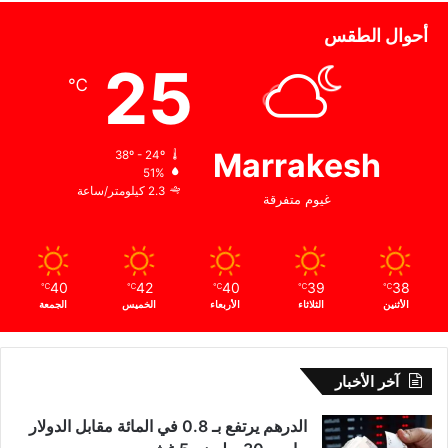
أحوال الطقس
25
℃
Marrakesh
38º - 24º
51%
2.3 كيلومتر/ساعة
غيوم متفرقة
40
42
40
39
38
℃
℃
℃
℃
℃
الأثنين
الثلاثاء
الأربعاء
الخميس
الجمعة
آخر الأخبار
الدرهم يرتفع بـ 0.8 في المائة مقابل الدولار