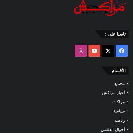
تابعنا على :
‫X
فيسبوك
‫YouTube
انستقرام
الأقسام
مجتمع
أخبار مراكش
مراكش
سياسة
رياضة
أحوال الطقس