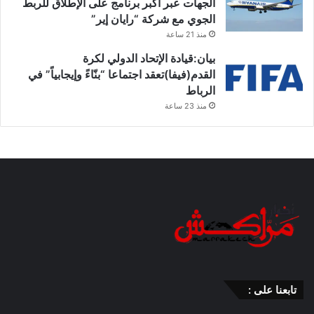
الجهات عبر أكبر برنامج على الإطلاق للربط
الجوي مع شركة “رايان إير”
منذ 21 ساعة
بيان:قيادة الإتحاد الدولي لكرة
القدم(فيفا)تعقد اجتماعا “بنّاءً وإيجابياً” في
الرباط
منذ 23 ساعة
تابعنا على :