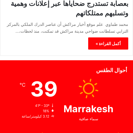
بعصابة تستدرج ضحاياها عبر إعلانات وهمية
وتسلبهم ممتلكاتهم
محمد طماوي علم موقع أخبار مراكش أن عناصر الدرك الملكي بالمركز
الترابي تسلطانت ضواحي مدينة مراكش قد تمكنت، منذ لحظات،…
أكمل القراءة »
أحوال الطقس
39
℃
Marrakesh
41º - 33º
18%
3.12 كيلومتر/ساعة
سماء صافية