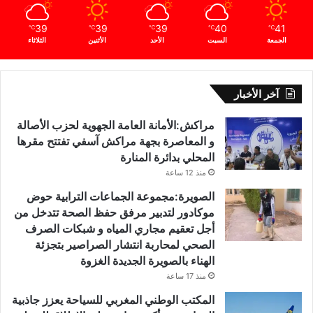
39
39
39
40
41
℃
℃
℃
℃
℃
الجمعة
السبت
الأحد
الأثنين
الثلاثاء
آخر الأخبار
مراكش:الأمانة العامة الجهوية لحزب الأصالة
و المعاصرة بجهة مراكش آسفي تفتتح مقرها
المحلي بدائرة المنارة
منذ 12 ساعة
الصويرة:مجموعة الجماعات الترابية حوض
موكادور لتدبير مرفق حفظ الصحة تتدخل من
أجل تعقيم مجاري المياه و شبكات الصرف
الصحي لمحاربة انتشار الصراصير بتجزئة
الهناء بالصويرة الجديدة الغزوة
منذ 17 ساعة
المكتب الوطني المغربي للسياحة يعزز جاذبية