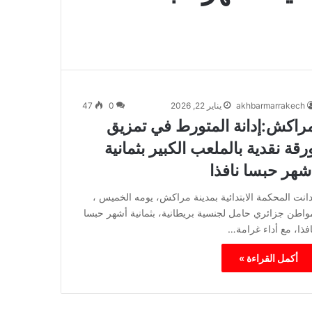
akhbarmarrakech
يناير 22, 2026
0
47
راكش:إدانة المتورط في تمزيق
رقة نقدية بالملعب الكبير بثمانية
شهر حبسا نافذا
دانت المحكمة الابتدائية بمدينة مراكش، يومه الخميس ،
واطن جزائري حامل لجنسية بريطانية، بثمانية أشهر حبسا
افذا، مع أداء غرامة…
أكمل القراءة »