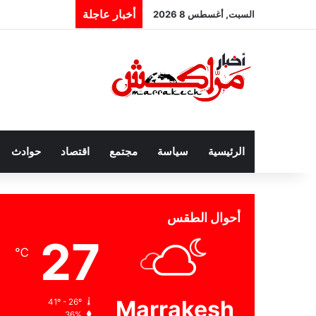
أخبار عاجلة
السبت, أغسطس 8 2026
الرئيسية
سياسة
مجتمع
اقتصاد
حوادث
أحوال الطقس
27
℃
Marrakesh
41º - 26º
36%