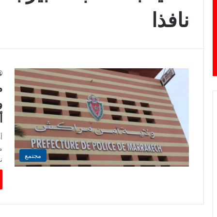
نافذا
م
و
أ
أ
م
مجتمع
ن