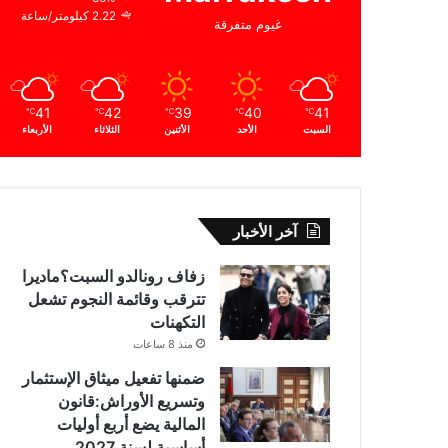
2.22 كيلومتر/ساعة
غيوم متفرقة
41
42
39
40
41
℃
℃
℃
℃
℃
السبت
الأحد
الأثنين
الثلاثاء
الأربعاء
آخر الأخبار
زفاف رونالدو السبت؟ماديرا
تترقب وقائمة النجوم تشعل
التكهنات
منذ 8 ساعات
ضمنها تفعيل ميثاق الإستثمار
وتسريع الأوراش:قانون
المالية يضع أربع أوليات
أساسية لسنة 2027