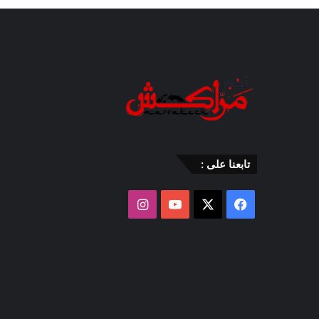
تابعنا على :
‫X
فيسبوك
‫YouTube
انستقرام