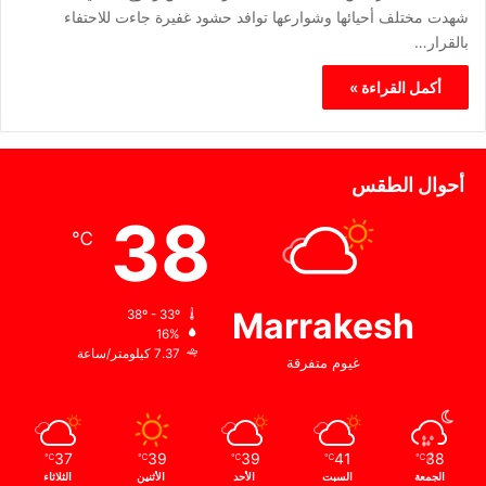
شهدت مختلف أحيائها وشوارعها توافد حشود غفيرة جاءت للاحتفاء
بالقرار…
أكمل القراءة »
أحوال الطقس
38
℃
Marrakesh
38º - 33º
16%
7.37 كيلومتر/ساعة
غيوم متفرقة
37
39
39
41
38
℃
℃
℃
℃
℃
الجمعة
السبت
الأحد
الأثنين
الثلاثاء