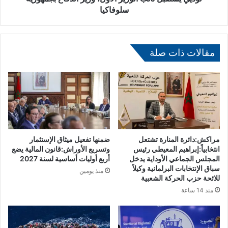
و
ل
سلوفاكيا
ل
ن
إ
ا
د
ئ
خ
ب
مقالات ذات صلة
ا
ا
ل
ل
م
و
خ
ز
د
ي
ر
ر
ا
ا
ت
ل
مراكش:دائرة المنارة تشتعل
ضمنها تفعيل ميثاق الإستثمار
إ
أ
انتخابياً:إبراهيم المعيطي رئيس
وتسريع الأوراش:قانون المالية يضع
ل
و
المجلس الجماعي الأوداية يدخل
أربع أوليات أساسية لسنة 2027
ى
سباق الإنتخابات البرلمانية وكيلاً
ل
منذ يومين
للائحة حزب الحركة الشعبية
س
،
ج
و
منذ 14 ساعة
ن
ز
ب
ي
ك
ر