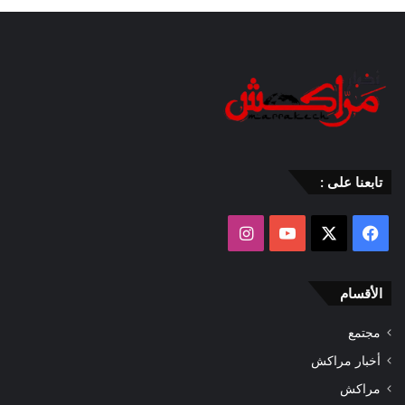
تابعنا على :
‫X
فيسبوك
‫YouTube
انستقرام
الأقسام
مجتمع
أخبار مراكش
مراكش