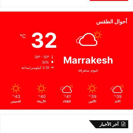
أحوال الطقس
32
℃
Marrakesh
39º - 30º
30%
3.19 كيلومتر/ساعة
غيوم متفرقة
43
40
41
39
39
℃
℃
℃
℃
℃
الأحد
الأثنين
الثلاثاء
الأربعاء
الخميس
آخر الأخبار