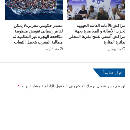
و
ا
س
ل
ت
د
ا
ف
مراكش:الأمانة العامة الجهوية
مصدر حكومي مغربي:لا يمكن
ر
ا
لحزب الأصالة و المعاصرة بجهة
لقاض إسباني تقويض منظومة
ي
ع
مراكش آسفي تفتتح مقرها المحلي
مكافحة الهجرة غير النظامية ثم
ك
ب
بدائرة المنارة
مطالبة المغرب بتحمل التبعات
ا
ج
منذ يومين
منذ 6 أيام
م
ه
و
ر
اترك تعليقاً
ي
ة
لن يتم نشر عنوان بريدك الإلكتروني.
الحقول الإلزامية مشار إليها بـ
*
س
ل
ا
و
ل
ف
ا
ت
ك
ع
ي