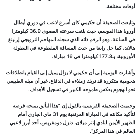
أوقات مختلفة.
وتابعت الصحيفة أن حكيمي كان أسرع لاعب في دوري أبطال
أوروبا هذا الموسم، حيث بلغت سرعته القصوى 36.9 كيلومترا
في الساعة، وهو الرقم ذاته الذي سجله المهاجم النرويجي إرلينغ
هالاند، كما حل رابعا من حيث المسافة المقطوعة في البطولة
الأوروبية، بـ177.3 كيلومترا في 16 مباراة.
وأشارت اليومية إلى أن حكيمي لا يزال يميل إلى القيام بانطلاقات
هجومية متكررة قد تربك زملاءه في الدفاع، غير أن ميله الطبيعي
نحو الهجوم يعكس طموحه الكبير في تسجيل الأهداف.
وختمت الصحيفة الفرنسية بالقول إن “هذا التألق يمنحه فرصة
لتأكيد مكانته في المباراة المرتقبة يوم 31 ماي الجاري أمام
الظهير الأيمن لنادي إنتر ميلان، دنزل دومفريس، أحد أبرز لاعبي
العالم في هذا المركز”.