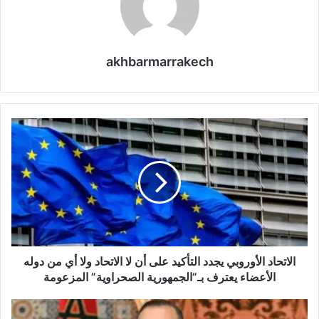
akhbarmarrakech
ا
ل
ا
ت
ح
ا
د
ا
ل
أ
الاتحاد الأوروبي يجدد التأكيد على أن لا الاتحاد ولا أي من دوله
و
الأعضاء يعترف بـ”الجمهورية الصحراوية” المزعومة
ر
و
ا