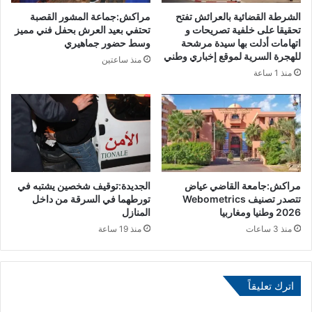
ا
ا
الشرطة القضائية بالعرائش تفتح
مراكش:جماعة المشور القصبة
ت
ل
تحقيقا على خلفية تصريحات و
تحتفي بعيد العرش بحفل فني مميز
ح
م
اتهامات أدلت بها سيدة مرشحة
وسط حضور جماهيري
ا
للهجرة السرية لموقع إخباري وطني
ل
منذ ساعتين
د
ك
منذ 1 ساعة
و
ي
ل
ج
ا
د
أ
د
ي
ا
م
ل
ن
ت
مراكش:جامعة القاضي عياض
الجديدة:توقيف شخصين يشتبه في
د
أ
تتصدر تصنيف Webometrics
تورطهما في السرقة من داخل
و
ك
2026 وطنيا ومغاربيا
المنازل
ل
ي
منذ 3 ساعات
منذ 19 ساعة
ه
د
ا
ع
ل
ل
أ
ى
اترك تعليقاً
ع
ا
ض
س