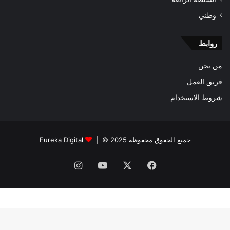
وطني
روابط
من نحن
فريق العمل
شروط الاستخدام
جميع الحقوق محفوظة 2025 © |
Eureka Digital
فيسبوك
‫X
‫YouTube
انستقرام