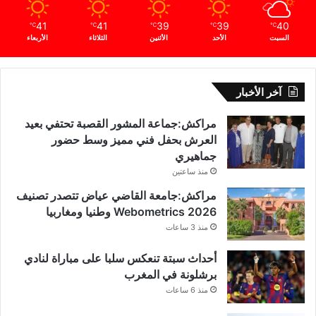
أ
41
41
39
39
40
ن
℃
℃
℃
℃
℃
السبت
الأحد
الأثنين
الثلاثاء
الأربعاء
ت
ر
ت
ق
آخر الأخبار
ي
ب
مراكش:جماعة المشور القصبة تحتفي بعيد
ا
العرش بحفل فني مميز وسط حضور
ل
جماهيري
ع
منذ ساعتين
م
ل
مراكش:جامعة القاضي عياض تتصدر تصنيف
ا
Webometrics 2026 وطنيا ومغاربيا
ل
منذ 3 ساعات
ع
ر
أحداث سبتة تنعكس سلبا على مباراة لنادي
ب
برشلونة في المغرب
ي
منذ 6 ساعات
ا
ل