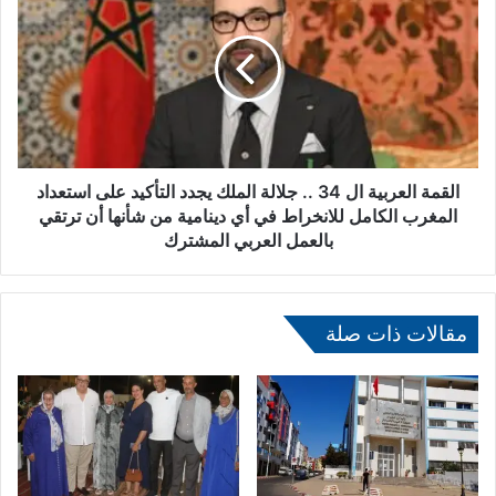
ب
ل
ي
ق
ي
م
ج
ة
د
ا
د
ل
ا
ع
ل
ر
ت
ب
القمة العربية ال 34 .. جلالة الملك يجدد التأكيد على استعداد
أ
ي
المغرب الكامل للانخراط في أي دينامية من شأنها أن ترتقي
ك
ة
بالعمل العربي المشترك
ي
ا
د
ل
ع
3
ل
4
مقالات ذات صلة
ى
.
أ
.
ن
ج
ل
ل
ا
ا
ا
ل
ل
ة