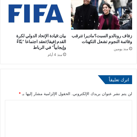
ا
م
ف
ق
ة
ا
ا
ب
ل
ل
ب
زفاف رونالدو السبت؟ماديرا تترقب
بيان:قيادة الإتحاد الدولي لكرة
ة
وقائمة النجوم تشعل التكهنات
القدم(فيفا)تعقد اجتماعا “بنّاءً
ر
م
وإيجابياً” في الرباط
ل
ث
منذ يومين
م
منذ 4 أيام
ي
ا
ر
ن
ة
ي
اترك تعليقاً
ة
ب
ر
لن يتم نشر عنوان بريدك الإلكتروني.
الحقول الإلزامية مشار إليها بـ
*
س
ا
م
س
ل
ن
ت
ة
2
ع