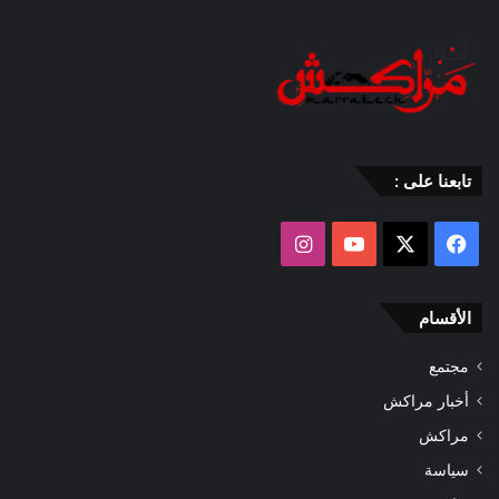
تابعنا على :
‫X
فيسبوك
‫YouTube
انستقرام
الأقسام
مجتمع
أخبار مراكش
مراكش
سياسة