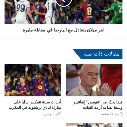
د
ي
و
ل
ر
ا
ة
ن
ا
ي
انتر ميلان يتعادل مع البارصا في مقابلة مثيرة
ل
ت
خ
ع
ا
ا
م
مقالات ذات صلة
د
س
ل
ة
م
ل
ع
ج
ا
ا
ل
ئ
ب
ز
ا
ة
ر
فيفا يحذّر من “تقويض” إنفانتينو
أحداث سبتة تنعكس سلبا على
ا
ص
وسط تصاعد أزمة القيادة
مباراة لنادي برشلونة في المغرب
ل
ا
منذ 21 ساعة
منذ يومين
ص
ف
ح
ي