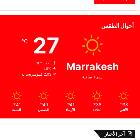
أحوال الطقس
27
℃
Marrakesh
38º - 27º
48%
2.03 كيلومتر/ساعة
سماء صافية
41
40
41
38
38
℃
℃
℃
℃
℃
الأثنين
الثلاثاء
الأربعاء
الخميس
الجمعة
آخر الأخبار