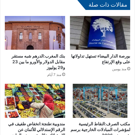
غ
إ
مقالات ذات صلة
ر
ج
ب
ت
ي
م
ا
ع
ي
ة
ل
بورصة الدار البيضاء تستهل تداولاتها
بنك المغرب:الدرهم شبه مستقر
ل
على وقع الإرتفاع
مقابل الدولار والأورو ما بين 23
ك
و29 يوليوز
منذ يومين
ه
منذ 7 أيام
ر
ب
ا
ئ
ي
ي
ن
مكتب الصرف:النقاط الرئيسية
مندوبية:طنجة:انخفاض طفيف في
ت
لمؤشرات المبادلات الخارجية برسم
الرقم الإستدلالي للأثمان عن
ن