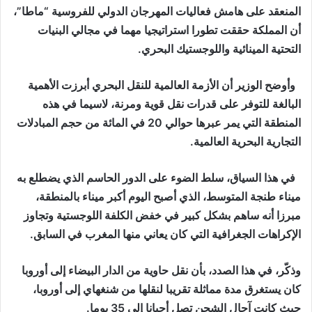
المنعقد على هامش فعاليات المهرجان الدولي للفروسية “ماطا”،
أن المملكة حققت تطورا استراتيجيا مهما في مجالي البنيات
التحتية المينائية واللوجستيك البحري.
وأوضح الوزير أن الأزمة العالمية للنقل البحري أبرزت الأهمية
البالغة للتوفر على قدرات نقل قوية ومرنة، لاسيما في هذه
المنطقة التي يمر عبرها حوالي 20 في المائة من حجم المبادلات
التجارية البحرية العالمية.
في هذا السياق، سلط الضوء على الدور الحاسم الذي يضطلع به
ميناء طنجة المتوسط، الذي أصبح اليوم أكبر ميناء بالمنطقة،
مبرزا أنه ساهم بشكل كبير في خفض الكلفة اللوجستية وتجاوز
الإكراهات الجغرافية التي كان يعاني منها المغرب في السابق.
وذكّر، في هذا الصدد، بأن نقل حاوية من الدار البيضاء إلى أوروبا
كان يستغرق مدة مماثلة تقريبا لنقلها من شنغهاي إلى أوروبا،
حيث كانت آجال الشحن تصل أحيانا إلى 35 يوما.