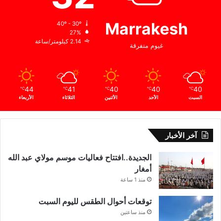
Marrakesh
40º - 30º
27%
2.14 كيلومتر/ساعة
غيوم متفرقة
44
41
40
40
40
℃
℃
℃
℃
℃
السبت
الأحد
الأثنين
الثلاثاء
الأربعاء
آخر الأخبار
الجديدة..افتتاح فعاليات موسم مولاي عبد الله
أمغار
منذ 1 ساعة
توقعات أحوال الطقس لليوم السبت
منذ ساعتين