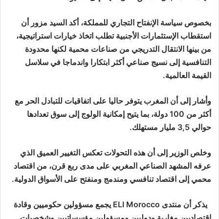
بخصوص سياسة الإنفتاح التجاري للمملكة، أكد السيد مزور أن
استقطاب الإستثمارات الأجنبية تطلب اتخاذ خيارات استراتيجية،
من بينها الانتقال التدريجي من صناعات محمية لكنها محدودة
التنافسية إلى نسيج صناعي أكثر ابتكارا واندماجا في سلاسل
القيمة العالمية.
وأشار إلى أن المغرب يتوفر حاليا على اتفاقيات للتبادل الحر مع
أكثر من 100 دولة، بما يتيح إمكانية الولوج إلى سوق تعدادها
حوالي 3,5 مليار مستهلك.
وخلص الوزير إلى أن هذه التحولات تعكس التغيير العميق الذي
عرفه المشهد الصناعي المغربي على مدى ربع قرن، من اقتصاد
محمي إلى اقتصاد تنافسي ومندمج ومنفتح على الأسواق الدولية.
يذكر أن منتدى ELI Morocco يجمع مسؤولين حكوميين وقادة
اقتصاديين مغاربة ودوليين ومسؤولين مؤسساتيين وشخصيات