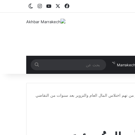
‫X
فيسبوك
‫YouTube
انستقرام
الوضع المظلم
℃
بحث
Marrakec
عن
 من تهم اختلاس المال العام والتزوير بعد سنوات من التقاضي