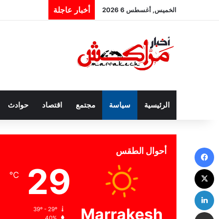
أخبار عاجلة
الخميس, أغسطس 6 2026
الرئيسية
سياسة
مجتمع
اقتصاد
حوادث
فيسبوك
أحوال الطقس
29
‫X
℃
لينكدإن
Marrakesh
39º - 29º
مشاركة عبر البريد
40%