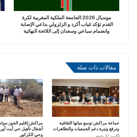
2
ب
0
ي
2
مونديال 2026:الجامعة الملكية المغربية لكرة
ض
6
ا
القدم تؤكد غياب أكرد و الزلزولي بداعي الإصابة
:
ء
وانضمام سباعي وسعدان إلى اللائحة النهائية
ا
:
ل
ت
ج
و
ا
ق
م
ي
مقالات ذات صلة
ع
ف
ة
م
ا
و
ل
ا
م
ط
ل
ن
ك
م
ي
ن
ة
د
جماعة مراكش توسع بنياتها الثقافية
مراكش:إقليم الحوز:مواصل
ا
و
وترفع وتيرة دعم الجمعيات والتظاهرات
أشغال تأهيل حي أيت أوري
ل
ل
وحي الكركور
منذ 37 دقيقة