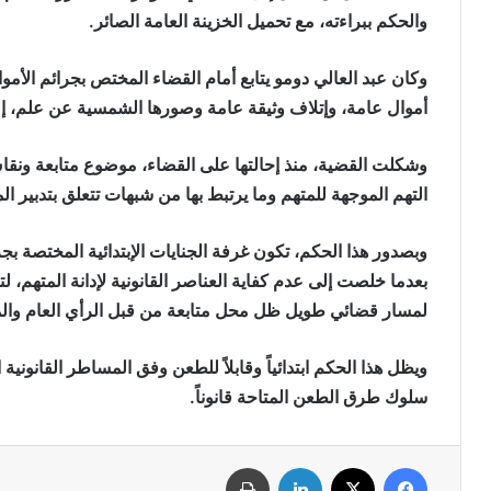
والحكم ببراءته، مع تحميل الخزينة العامة الصائر.
وكان عبد العالي دومو يتابع أمام القضاء المختص بجرائم الأموا
أموال عامة، وإتلاف وثيقة عامة وصورها الشمسية عن علم، إ
وشكلت القضية، منذ إحالتها على القضاء، موضوع متابعة ونقاش
التهم الموجهة للمتهم وما يرتبط بها من شبهات تتعلق بتدبير الم
وبصدور هذا الحكم، تكون غرفة الجنايات الإبتدائية المختصة بج
بعدما خلصت إلى عدم كفاية العناصر القانونية لإدانة المتهم، ل
لمسار قضائي طويل ظل محل متابعة من قبل الرأي العام والم
ويظل هذا الحكم ابتدائياً وقابلاً للطعن وفق المساطر القانونية 
سلوك طرق الطعن المتاحة قانوناً.
فيسبوك
‫X
لينكدإن
طباعة