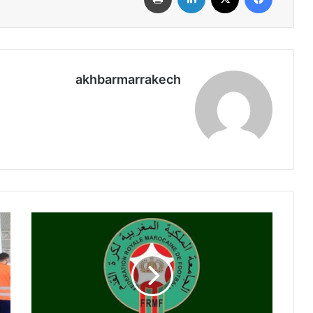
akhbarmarrakech
م
ا
و
ل
ن
د
د
ا
ي
ر
ا
ا
ل
ل