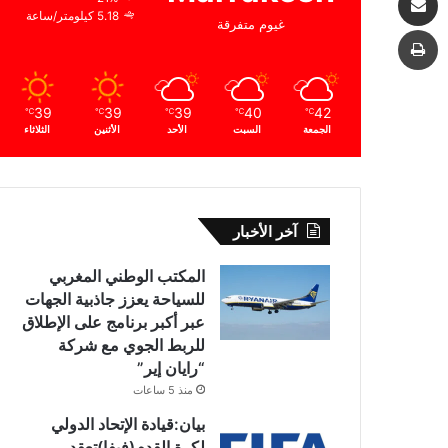
5.18 كيلومتر/ساعة
غيوم متفرقة
طباعة
39
39
39
40
42
℃
℃
℃
℃
℃
الجمعة
السبت
الأحد
الأثنين
الثلاثاء
آخر الأخبار
المكتب الوطني المغربي
للسياحة يعزز جاذبية الجهات
عبر أكبر برنامج على الإطلاق
للربط الجوي مع شركة
“رايان إير”
منذ 5 ساعات
بيان:قيادة الإتحاد الدولي
لكرة القدم(فيفا)تعقد