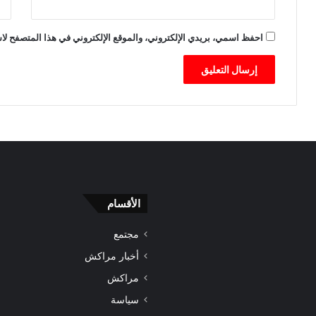
ق
و
ا
ض
ل
ع
احفظ اسمي، بريدي الإلكتروني، والموقع الإلكتروني في هذا المتصفح لاس
م
ا
م
ل
ل
ص
ك
ح
ة
ي
ل
ل
س
ج
ي
ن
الأقسام
“
إ
مجتمع
.
ا
أخبار مراكش
”
مراكش
سياسة