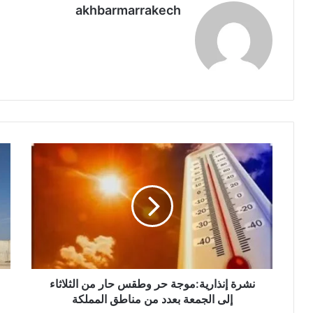
akhbarmarrakech
ن
إ
ش
د
ر
ا
ة
ر
إ
ة
ن
ا
ذ
ل
ا
س
ر
ج
ي
نشرة إنذارية:موجة حر وطقس حار من الثلاثاء
ن
ة
ا
إلى الجمعة بعدد من مناطق المملكة
:
ل