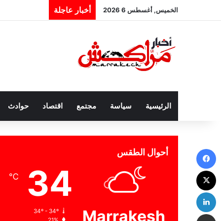
أخبار عاجلة
الخميس, أغسطس 6 2026
الرئيسية
سياسة
مجتمع
اقتصاد
حوادث
فيسبوك
أحوال الطقس
34
‫X
℃
لينكدإن
Marrakesh
34º - 34º
مشاركة عبر البريد
21%