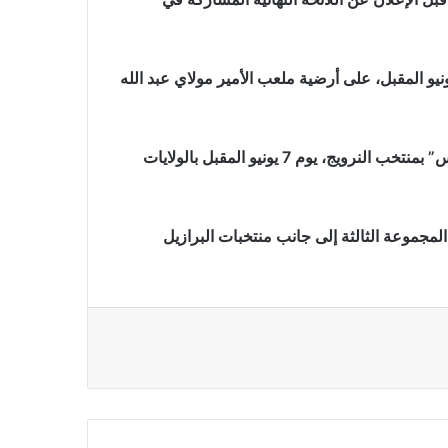
اجه المتنخب المغربي بعد ذلك منتخب مدغشقر، يوم 2 يونيو المقبل، على أرضية ملعب الأمير مولاي عبد الله
أما آخر مباراة إعدادية قبل كأس العالم فستجمع “أسود الأطلس” بمنتخب النرويج، يوم 7 يونيو المقبل بالولايات
 المغربي في المجموعة الثالثة إلى جانب منتخبات البرازيل