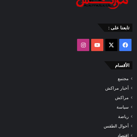
تابعنا على :
‫X
فيسبوك
‫YouTube
انستقرام
الأقسام
مجتمع
أخبار مراكش
مراكش
سياسة
رياضة
أحوال الطقس
اقتصاد