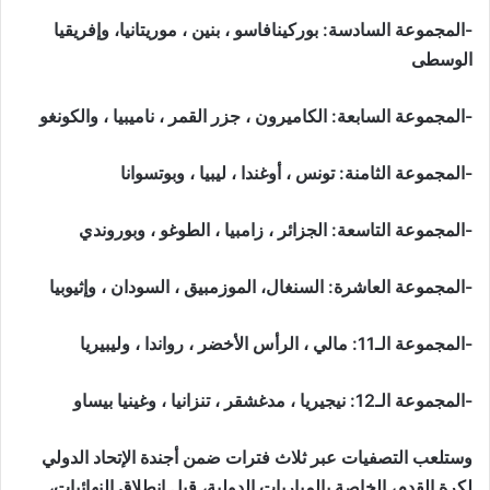
-المجموعة السادسة: بوركينافاسو ، بنين ، موريتانيا، وإفريقيا
الوسطى
-المجموعة السابعة: الكاميرون ، جزر القمر ، ناميبيا ، والكونغو
-المجموعة الثامنة: تونس ، أوغندا ، ليبيا ، وبوتسوانا
-المجموعة التاسعة: الجزائر ، زامبيا ، الطوغو ، وبوروندي
-المجموعة العاشرة: السنغال، الموزمبيق ، السودان ، وإثيوبيا
-المجموعة الـ11: مالي ، الرأس الأخضر ، رواندا ، وليبيريا
-المجموعة الـ12: نيجيريا ، مدغشقر ، تنزانيا ، وغينيا بيساو
وستلعب التصفيات عبر ثلاث فترات ضمن أجندة الإتحاد الدولي
لكرة القدم، الخاصة بالمباريات الدولية، قبل انطلاق النهائيات،