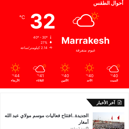
أحوال الطقس
32
℃
Marrakesh
40º - 30º
27%
2.14 كيلومتر/ساعة
غيوم متفرقة
44
41
40
40
40
℃
℃
℃
℃
℃
السبت
الأحد
الأثنين
الثلاثاء
الأربعاء
آخر الأخبار
الجديدة..افتتاح فعاليات موسم مولاي عبد الله
أمغار
منذ 1 ساعة