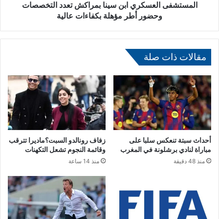
ك
ل
المستشفى العسكري ابن سينا بمراكش تعدد التخصصات
ن
ع
وحضور أطر مؤهلة بكفاءات عالية
ي
س
ة
ك
ل
ر
أ
ي
مقالات ذات صلة
ر
ا
ا
ب
م
ن
ل
س
م
ي
و
ن
ظ
ا
ف
ب
أحداث سبتة تنعكس سلبا على
زفاف رونالدو السبت؟ماديرا تترقب
ي
م
مباراة لنادي برشلونة في المغرب
وقائمة النجوم تشعل التكهنات
ا
ر
منذ 48 دقيقة
منذ 14 ساعة
ل
ا
ش
ك
ر
ش
ط
ت
ة
ع