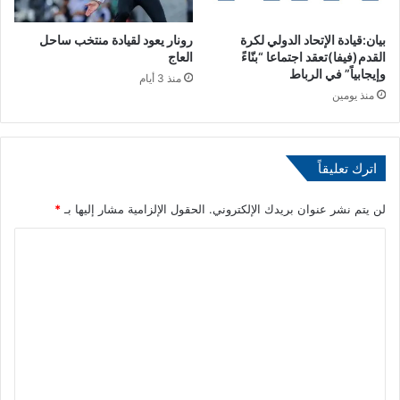
د
د
ا
بيان:قيادة الإتحاد الدولي لكرة
رونار يعود لقيادة منتخب ساحل
القدم(فيفا)تعقد اجتماعا “بنّاءً
العاج
ل
وإيجابياً” في الرباط
ت
منذ 3 أيام
خ
منذ يومين
ص
ص
ا
اترك تعليقاً
ت
و
ح
لن يتم نشر عنوان بريدك الإلكتروني.
الحقول الإلزامية مشار إليها بـ
*
ض
ا
و
ر
ل
أ
ت
ط
ر
ع
م
ل
ؤ
ي
ه
ل