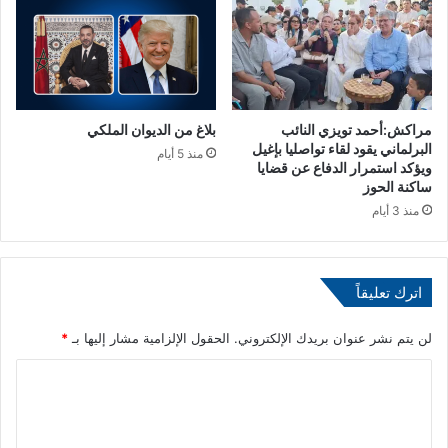
ع
ء
ا
ر
ب
ا
ل
مراكش:أحمد تويزي النائب
بلاغ من الديوان الملكي
ح
البرلماني يقود لقاء تواصليا بإغيل
ف
منذ 5 أيام
ويؤكد استمرار الدفاع عن قضايا
ظ
ساكنة الحوز
ع
منذ 3 أيام
ب
ر
ر
س
اترك تعليقاً
ا
ئ
لن يتم نشر عنوان بريدك الإلكتروني.
الحقول الإلزامية مشار إليها بـ
*
ل
ن
ا
ص
ل
ي
ة
ت
أ