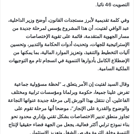
التصويت 46 نائبا.
وفي كلمة تقديمية لأبرز مستجدات القانون، أوضح وزير الداخلية،
عبد الوافي لفتيت، أن هذا المشروع يؤسس لمرحلة جديدة من
مسار الجهوية المتقدمة، قائمة على تقوية الإختصاصات
الإستراتيجية للجهات، وتحديث أدوات الحكامة والتدبير، وتحسين
آليات التخطيط والتنفيذ، وتعزيز الموارد المالية، بما يمكنها من
الإضطلاع الكامل بأدوارها التنموية في انسجام تام مع التوجيهات
الملكية السامية.
وقال السيد لفتيت إن الأمر يتعلق بـ “لحظة مسؤولية جماعية
تفرض علينا جميعا، حكومة وبرلمانا ومؤسسات ترابية ومختلف
الفاعلين، أن ننتقل بهذا الورش إلى مرحلة جديدة عنوانها النجاعة
والوضوح والقدرة على الإنجاز”، موضحا أنها مرحلة تقوم على
تجاوز منطق تدبير الاختصاصات بشكل تقني وإداري محدود نحو
بناء نموذج ترابي أكثر فعالية، يجعل من الجهة فضاء حقيقيا لإنتاج
التنمية وخلق الثروة وفرص الشغل وتعزيز الاستثمار.