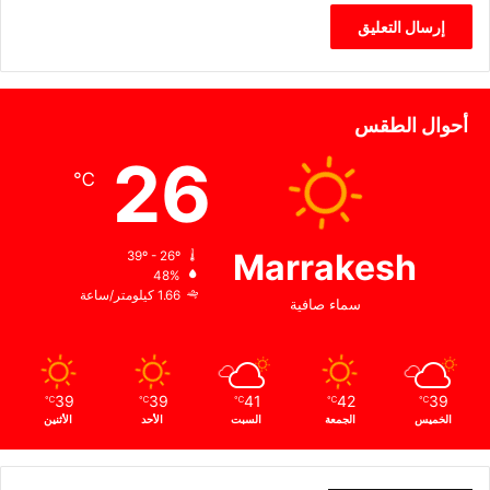
أحوال الطقس
26
℃
Marrakesh
39º - 26º
48%
1.66 كيلومتر/ساعة
سماء صافية
39
39
41
42
39
℃
℃
℃
℃
℃
الخميس
الجمعة
السبت
الأحد
الأثنين