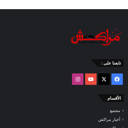
تابعنا على :
‫X
فيسبوك
‫YouTube
انستقرام
الأقسام
مجتمع
أخبار مراكش