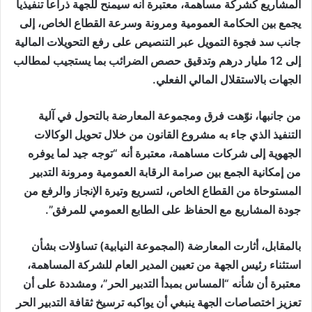
المشاريع كشركة مساهمة، معتبرة أنه سيمنح للجهة ذراعا تنفيذيا
يجمع بين الحكامة العمومية ومرونة وسرعة القطاع الخاص، إلى
جانب سد فجوة التمويل عبر التنصيص على رفع التحويلات المالية
إلى 12 مليار درهم وتدقيق حصص الضرائب بما يستجيب لمطالب
الجهات بالاستقلال المالي الفعلي.
من جانبها، نوّهت فرق ومجموعة المعارضة بالتحول في آلية
التنفيذ الذي جاء به مشروع القانون من خلال تحويل الوكالات
الجهوية إلى شركات مساهمة، معتبرة أنه “توجه جيد لما يوفره
من إمكانية الجمع بين صرامة الرقابة العمومية ومرونة التدبير
المستوحاة من القطاع الخاص، لتسريع وتيرة الإنجاز والرفع من
جودة المشاريع مع الحفاظ على الطابع العمومي للمرفق”.
بالمقابل، أثارت المعارضة (المجموعة النيابية) تساؤلات بشأن
استثناء رئيس الجهة من تعيين المدير العام للشركة المساهمة،
معتبرة أن شأنه “المساس بمبدأ التدبير الحر”، ومشددة على أن
تعزيز اختصاصات الجهة ينبغي أن يواكبه ترسيخ ثقافة التدبير الحر