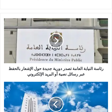
ر
ئ
ا
س
ة
ا
ل
ن
ي
ا
رئاسة النيابة العامة تصدر دورية جديدة حول الإشعار بالحفظ
ب
عبر رسائل نصية أو البريد الإلكتروني
ة
ا
ت
ل
و
ع
ق
ا
ع
م
ا
ة
ت