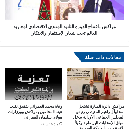
ب
.
ي
.
ة
ا
ع
ف
ب
ت
مراكش..افتتاح الدورة الثانية المنتدى الاقتصادي لمغاربة
د
ت
العالم تحت شعار الإستثمار والإبتكار
ا
ا
ل
ح
و
ا
ه
ل
مقالات ذات صلة
ا
د
ب
و
ا
ر
ل
ة
د
ا
ك
ل
ا
ث
ل
ا
مراكش:دائرة المنارة تشتعل
وفاة محمد العمراني شقيق نقيب
ي
ن
انتخابياً:إبراهيم المعيطي رئيس
هيئة المحامين بمراكش وورزازات
ف
ي
المجلس الجماعي الأوداية يدخل
مولاي سليمان العمراني
سباق الإنتخابات البرلمانية وكيلاً
ي
ة
منذ 15 ساعة
للائحة حزب الحركة الشعبية
ذ
ا