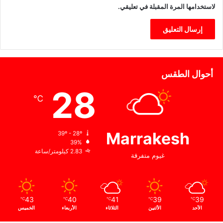
ا
لاستخدامها المرة المقبلة في تعليقي.
ر
و
ا
ل
إ
ب
أحوال الطقس
ت
ك
28
ا
℃
ر
Marrakesh
39º - 28º
39%
2.83 كيلومتر/ساعة
غيوم متفرقة
43
40
41
39
39
℃
℃
℃
℃
℃
الأحد
الأثنين
الثلاثاء
الأربعاء
الخميس