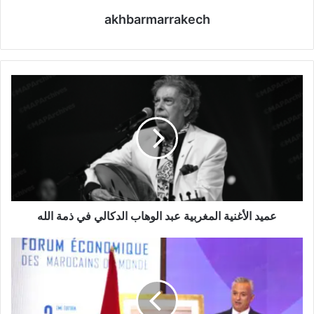
akhbarmarrakech
ع
م
ي
د
ا
ل
أ
غ
ن
ي
عميد الأغنية المغربية عبد الوهاب الدكالي في ذمة الله
ة
ا
م
ل
ر
م
ا
غ
ك
ر
ش