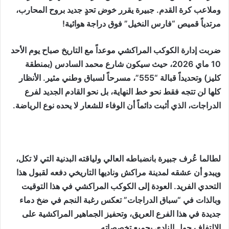
وملاعب كرة القدم. جبيرة يقرر خوض تحدٍ جديد بروح المحارب،
مرتدياً قميص “فارس النخيل” فوق دراجة هوائية!
ضربت إدارة الكوكب المراكشي موعداً مع التاريخ صباح يوم الأحد
10 ماي 2026، حيث سيكون شارع محمد السادس (بمنطقة
كليز) وتحديداً قبالة “555”، مسرحاً لسباق وطني مثير. الأنظار
كلها لن تتجه فقط نحو خط النهاية، بل نحو القادم الجديد لفرع
الدراجات، الذي أثبت دائماً أن الوفاء للشعار لا يحده نوع الرياضة.
لطالما عُرف جبيرة بانضباطه العالي ولياقته البدنية التي لا تكل،
ويبدو أن عشقه لمدينة مراكش وناديها التاريخي دفعه لقبول هذا
التحدي الفريد. العودة إلى الكوكب المراكشي في هذا التوقيت
وبالذات في “سباق الدراجات” تعكس رغبة النجم في ضخ دماء
جديدة في هذا الفرع العريق، وتحفيز الجماهير المراكشية على
الالتفاف حول النادي بجميع تخصصاته.