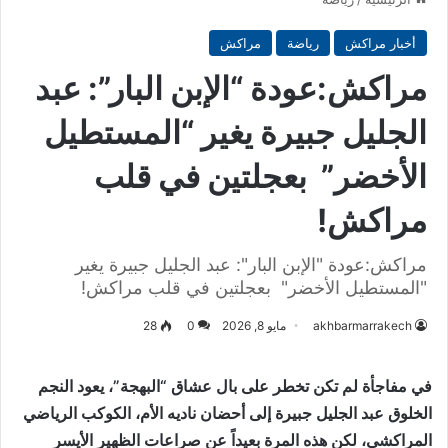
أخبار مراكش
رياضة
مراكش
مراكش:عودة “الإبن البار”: عبد
الجليل جبيرة يغير “المستطيل
الأخضر” بعجلتين في قلب
مراكش!
مراكش:عودة "الإبن البار": عبد الجليل جبيرة يغير
"المستطيل الأخضر" بعجلتين في قلب مراكش!
akhbarmarrakech
مايو 8, 2026
0
28
في مفاجأة لم تكن تخطر على بال عشاق “البهجة”، يعود النجم
الخلوق عبد الجليل جبيرة إلى أحضان ناديه الأم، الكوكب الرياضي
المراكشي، لكن هذه المرة بعيداً عن صراعات الظهير الأيسر