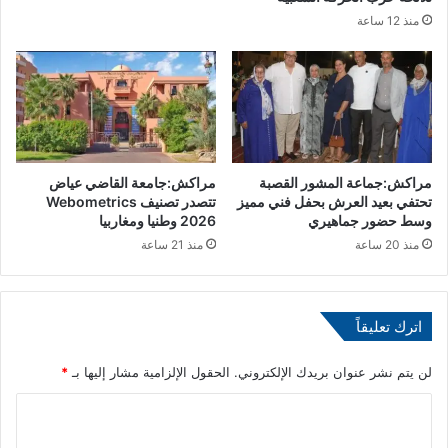
م
ل
منذ 12 ساعة
ة
م
ا
ن
ل
ت
ل
د
ه
ى
ا
ل
مراكش:جماعة المشور القصبة
مراكش:جامعة القاضي عياض
ا
تحتفي بعيد العرش بحفل فني مميز
تتصدر تصنيف Webometrics
ق
وسط حضور جماهيري
2026 وطنيا ومغاربيا
ت
منذ 20 ساعة
منذ 21 ساعة
ص
ا
د
ي
اترك تعليقاً
ل
م
لن يتم نشر عنوان بريدك الإلكتروني.
الحقول الإلزامية مشار إليها بـ
*
غ
ا
ا
ر
ل
ب