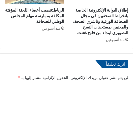
م
و
إطلاق البوابة الإلكترونية الخاصة
الرباط:تنصيب أعضاء اللجنة المؤقتة
ك
د
بانخراط الصحفيين في مجال
المكلفة بممارسة مهام المجلس
ن
ي
الصحافة الورقية وناشري الصحف
الوطني للصحافة
ه
ة
والمعنيين بمستحقات النسخ
منذ أسبوعين
م
م
التصويري ابتداء من فاتح غشت
ا
ع
منذ أسبوعين
ل
م
ع
ص
و
ر
د
اترك تعليقاً
ة
إ
لن يتم نشر عنوان بريدك الإلكتروني.
الحقول الإلزامية مشار إليها بـ
*
ل
ى
ا
م
ل
ن
ا
ت
ز
ع
ل
ه
ل
م
ي