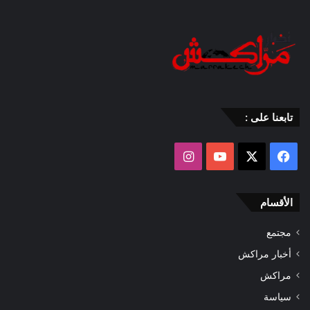
تابعنا على :
‫X
فيسبوك
‫YouTube
انستقرام
الأقسام
مجتمع
أخبار مراكش
مراكش
سياسة