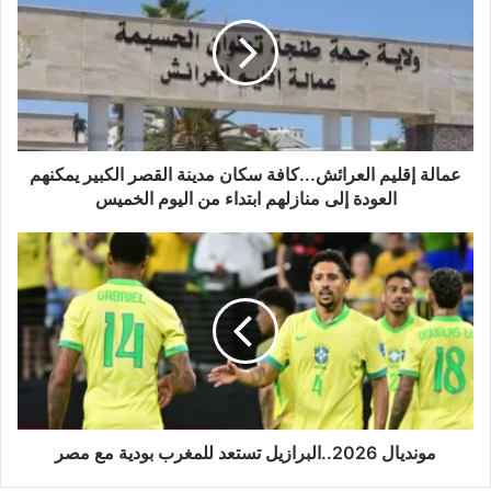
ا
ل
ة
إ
ق
ل
ي
م
عمالة إقليم العرائش...كافة سكان مدينة القصر الكبير يمكنهم
ا
العودة إلى منازلهم ابتداء من اليوم الخميس
ل
ع
م
ر
و
ا
ن
ئ
د
ش
ي
.
ا
.
ل
.
2
ك
0
ا
2
مونديال 2026..البرازيل تستعد للمغرب بودية مع مصر
ف
6