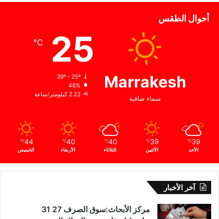
أحوال الطقس
25
℃
Marrakesh
39º - 25º
46%
2.22 كيلومتر/ساعة
سماء صافية
44
40
40
39
39
℃
℃
℃
℃
℃
الأحد
الأثنين
الثلاثاء
الأربعاء
الخميس
آخر الأخبار
مركز الأبحاث:سوق الصرف 27 31