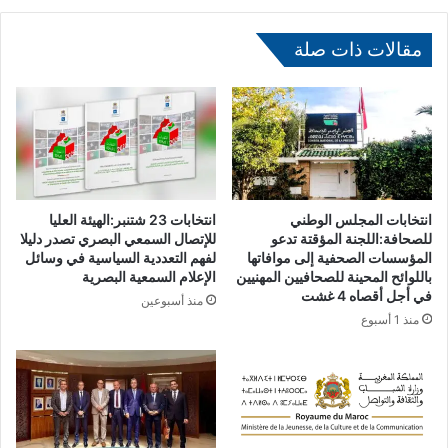
ة
.
س
.
ك
مقالات ذات صلة
ا
ا
ل
ن
ب
م
ر
د
ا
ي
ز
ن
ي
ة
ل
ا
ت
انتخابات المجلس الوطني
انتخابات 23 شتنبر:الهيئة العليا
ل
س
للصحافة:اللجنة المؤقتة تدعو
للإتصال السمعي البصري تصدر دليلا
ق
المؤسسات الصحفية إلى موافاتها
لفهم التعددية السياسية في وسائل
ت
باللوائح المحينة للصحافيين المهنيين
الإعلام السمعية البصرية
ص
ع
في أجل أقصاه 4 غشت
ر
د
منذ أسبوعين
ا
منذ 1 أسبوع
ل
ل
ل
ك
م
ب
غ
ي
ر
ر
ب
ي
ب