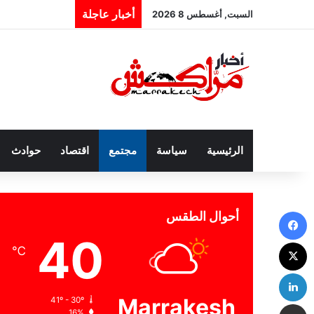
أخبار عاجلة
السبت, أغسطس 8 2026
الرئيسية
سياسة
مجتمع
اقتصاد
حوادث
فيسبوك
أحوال الطقس
40
‫X
℃
لينكدإن
Marrakesh
41º - 30º
مشاركة عبر البريد
16%