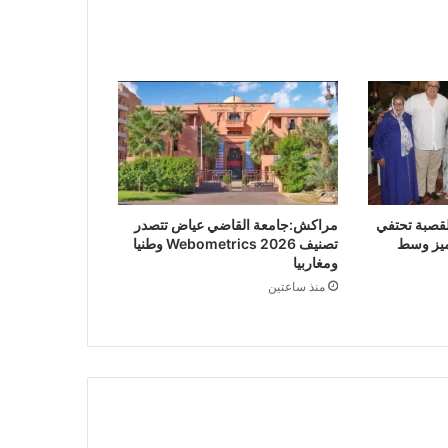
قصبة تحتفي
مراكش:جامعة القاضي عياض تتصدر
ميز وسط
تصنيف Webometrics 2026 وطنيا
ومغاربيا
منذ ساعتين