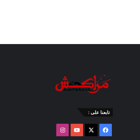
تابعنا على :
‫X
فيسبوك
‫YouTube
انستقرام