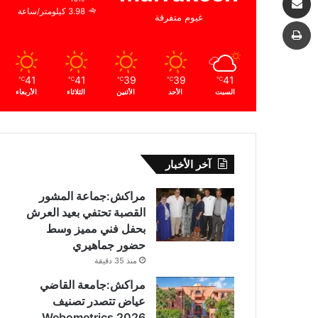
3.98 كيلومتر/ساعة
غيوم متفرقة
طباعة
41
41
39
39
41
℃
℃
℃
℃
℃
السبت
الأحد
الأثنين
الثلاثاء
الأربعاء
آخر الأخبار
مراكش:جماعة المشور
القصبة تحتفي بعيد العرش
بحفل فني مميز وسط
حضور جماهيري
منذ 35 دقيقة
مراكش:جامعة القاضي
عياض تتصدر تصنيف
Webometrics 2026