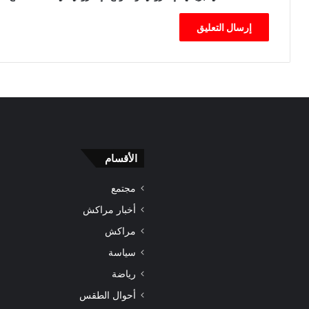
ف
ي
ح
ي
الأقسام
مجتمع
أخبار مراكش
مراكش
سياسة
رياضة
أحوال الطقس