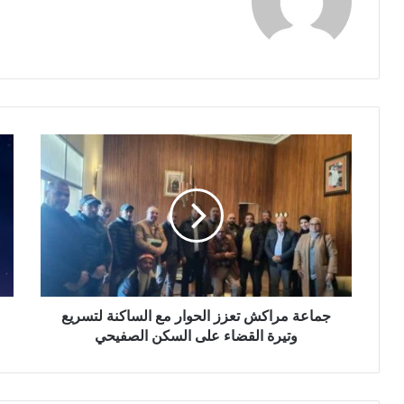
ج
و
م
ز
ا
ا
ع
ر
ة
ة
م
ا
ر
ل
ا
أ
ك
و
ش
جماعة مراكش تعزز الحوار مع الساكنة لتسريع
ق
ت
ا
وتيرة القضاء على السكن الصفيحي
ع
ف
ز
و
ز
ا