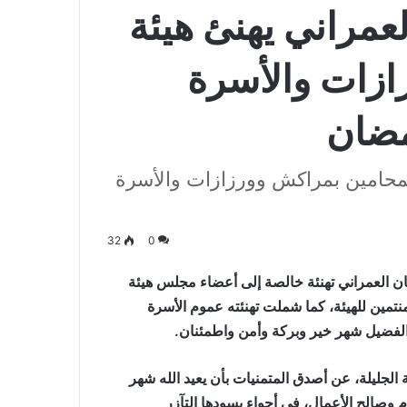
عمراني يهنئ هيئة
ازات والأسرة
مضان
المحامين بمراكش وورزازات والأسرة
32
0
ن العمراني تهنئة خالصة إلى أعضاء مجلس هيئة
تمين للهيئة، كما شملت تهنئته عموم الأسرة
 الفضيل شهر خير وبركة وأمن واطمئنان.
 الجليلة، عن أصدق المتمنيات بأن يعيد الله شهر
م وصالح الأعمال، في أجواء يسودها التآزر