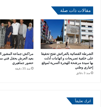
ا
ل
ل
ش
مقالات ذات صلة
ح
ؤ
و
و
ا
ن
ر
ا
م
ل
ع
إ
ا
س
ل
ل
س
ا
الشرطة القضائية بالعرائش تفتح تحقيقا
مراكش:جماعة المشور ال
ا
م
على خلفية تصريحات و اتهامات أدلت
بعيد العرش بحفل فني م
ك
ي
بها سيدة مرشحة للهجرة السرية لموقع
حضور جماهيري
ن
ة
إخباري وطني
منذ 35 دقيقة
ة
:
منذ 3 دقائق
ل
غ
ت
د
س
ا
ر
ا
ي
ل
اترك تعليقاً
ع
خ
و
م