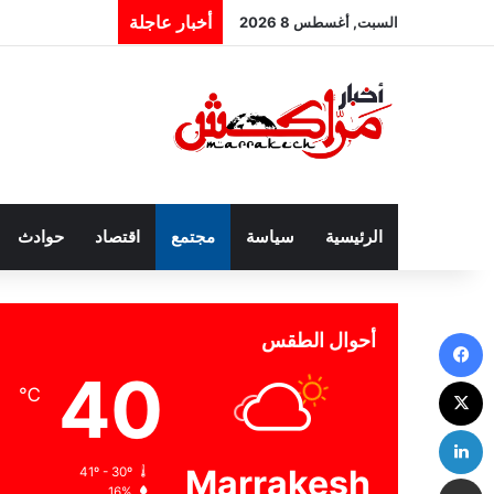
أخبار عاجلة
السبت, أغسطس 8 2026
الرئيسية
سياسة
مجتمع
اقتصاد
حوادث
فيسبوك
أحوال الطقس
40
‫X
℃
لينكدإن
Marrakesh
41º - 30º
مشاركة عبر البريد
16%