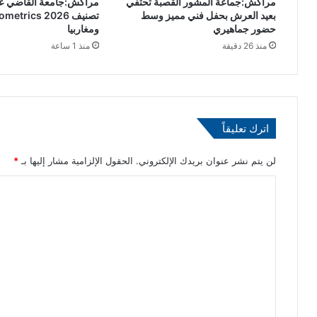
مراكش:جماعة المشور القصبة تحتفي
مراكش:جامعة القاضي ع
"
ل
بعيد العرش بحفل فني مميز وسط
ي
غ
حضور جماهيري
ومغاربيا
ر
ي
منذ 26 دقيقة
منذ 1 ساعة
و
ا
ي
ب
ح
ا
ي
ل
ا
ط
اترك تعليقاً
ة
و
ا
ي
ل
ل
لن يتم نشر عنوان بريدك الإلكتروني.
الحقول الإلزامية مشار إليها بـ
*
ل
ا
ا
ع
ل
ب
ت
ن
ي
ع
م
ل
ا
ر
ي
ب
ق