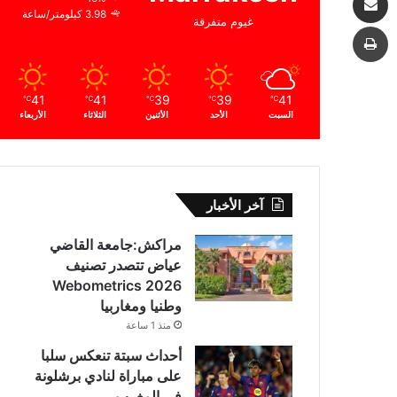
3.98 كيلومتر/ساعة
غيوم متفرقة
طباعة
41
41
39
39
41
℃
℃
℃
℃
℃
السبت
الأحد
الأثنين
الثلاثاء
الأربعاء
آخر الأخبار
مراكش:جامعة القاضي
عياض تتصدر تصنيف
Webometrics 2026
وطنيا ومغاربيا
منذ 1 ساعة
أحداث سبتة تنعكس سلبا
على مباراة لنادي برشلونة
في المغرب