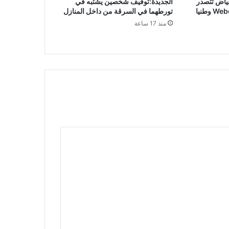
ياض تتصدر
الجديدة:توقيف شخصين يشتبه في
تصنيف Webometrics 2026 وطنيا
تورطهما في السرقة من داخل المنازل
منذ 17 ساعة