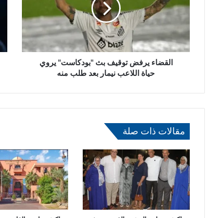
ض
ح
ا
ة
ء
و
ي
إ
ر
ي
ف
ق
ض
القضاء يرفض توقيف بث "بودكاست" يروي
ا
ت
ف
حياة اللاعب نيمار بعد طلب منه
و
.
ق
.
ي
ر
ف
و
ب
د
مقالات ذات صلة
ث
ي
"
غ
ب
ر
و
م
د
ه
ك
د
ا
د
س
ب
ت
ا