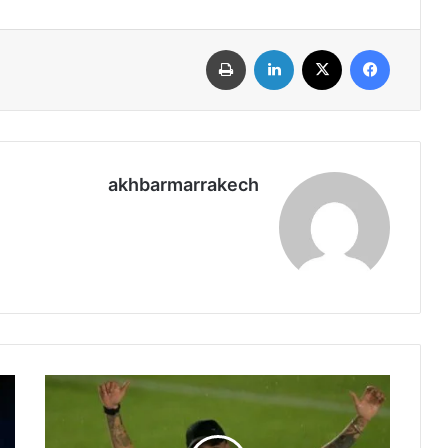
فيسبوك
‫X
لينكدإن
طباعة
akhbarmarrakech
ا
ج
ل
ر
ق
ا