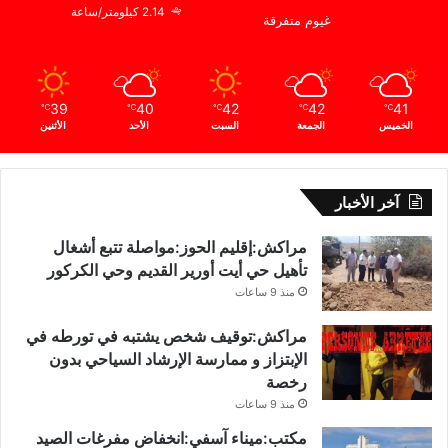
2.14 كيلومتر/ساعة
غيوم متفرقة
39
40
42
42
41
℃
℃
℃
℃
℃
الخميس
الجمعة
السبت
الأحد
الأثنين
آخر الأخبار
مراكش:إقليم الحوز:مواصلة تتبع أشغال
تأهيل حي أيت أورير القديم وحي الكركور
منذ 9 ساعات
مراكش:توقيف شخص يشتبه في تورطه في
الإبتزاز و ممارسة الإرشاد السياحي بدون
رخصة
منذ 9 ساعات
مكتب:ميناء آسفي:انخفاض مفرغات الصيد