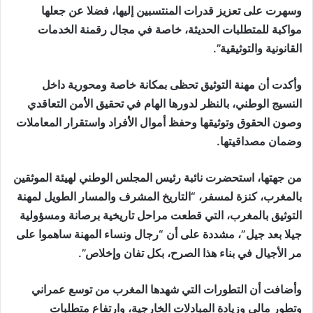
وسهرت على تعزيز قدرات المنتسبين إليها، فضلا عن جعلها
مواكبة للمتطلبات الحديثة، خاصة في مجال رقمنة الخدمات
القانونية والتوثيقية”.
وأكدت أن مهنة التوثيق تحظى بمكانة خاصة ومحورية داخل
النسيج الوطني، بالنظر لدورها الهام في تحقيق الأمن التعاقدي
وصون الحقوق وتوثيقها وحفظ أموال الأفراد واستقرار المعاملات
وضمان مصداقيتها.
من جهتها، استحضرت نائبة رئيس المجلس الوطني لهيئة الموثقين
بالمغرب، كنزة لمسفر، “التاريخ المشرف والمسار الطويل لمهنة
التوثيق بالمغرب، التي قطعت مراحل تاريخية برصانة ومسؤولية
جيلا بعد جيل”، مشددة على أن “رجال ونساء المهنة ساهموا على
مر الأجيال في بناء هذا الصرح، بكل تفان وإخلاص”.
وأضافت أن التطورات التي شهدها المغرب من توسع عمراني
وتطور مالي وزيادة المبادلات الخارجية، وارتفاع متطلبات