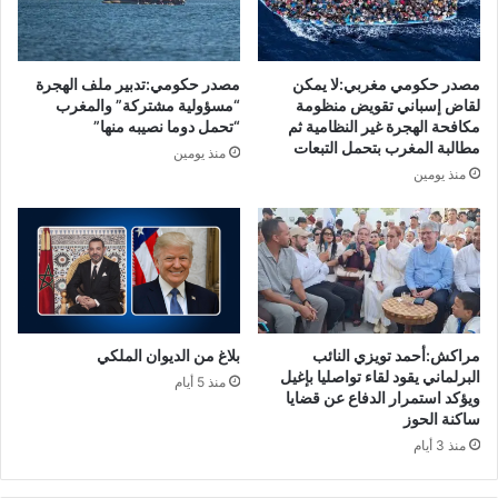
ك
ن
م
م
ي
ن
ة
ا
مصدر حكومي مغربي:لا يمكن
مصدر حكومي:تدبير ملف الهجرة
م
ل
لقاض إسباني تقويض منظومة
“مسؤولية مشتركة” والمغرب
ه
م
مكافحة الهجرة غير النظامية ثم
“تحمل دوما نصيبه منها”
م
مطالبة المغرب بتحمل التبعات
خ
منذ يومين
ة
د
منذ يومين
م
ر
ن
ا
ا
ت
ل
ب
م
س
خ
ي
د
د
مراكش:أحمد تويزي النائب
بلاغ من الديوان الملكي
ر
ي
البرلماني يقود لقاء تواصليا بإغيل
ا
ا
منذ 5 أيام
ويؤكد استمرار الدفاع عن قضايا
ت
ل
ساكنة الحوز
و
م
منذ 3 أيام
ا
خ
ل
ت
م