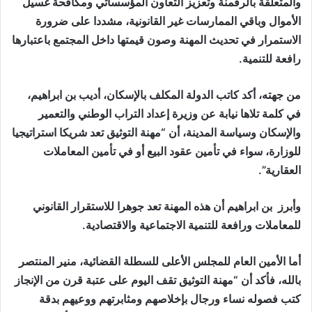
والمتعلقة بالرقمنة وتعزيز التعاون المؤسساتي ومكافحة غسيل
الأموال وباقي الممارسات غير القانونية، مشددا على ضرورة
الاستمرار في تحديث المهنة وصون قيمتها داخل المجتمع باعتبارها
رافعة للتنمية.
من جهته، أكد كاتب الدولة المكلف بالإسكان، أديب بن ابراهيم،
في كلمة تلاها نيابة عن وزيرة إعداد التراب الوطني والتعمير
والإسكان وسياسة المدينة، أن “مهنة التوثيق تعد شريكا استراتيجيا
للوزارة، سواء في تأمين عقود البيع أو في تأمين المعاملات
العقارية”.
وأبرز بن ابراهيم أن هذه المهنة تعد جوهرا للاستقرار القانوني
للمعاملات ورافعة للتنمية الاجتماعية والاقتصادية.
أما الأمين العام للمجلس الأعلى للسطلة القضائية، منير المنتصر
بالله، فأكد أن “مهنة التوثيق تقف اليوم على عتبة قرن من الإنجاز
كتب فصوله نساء ورجال بإخلاصهم ومثابرتهم ووعيهم بدقة