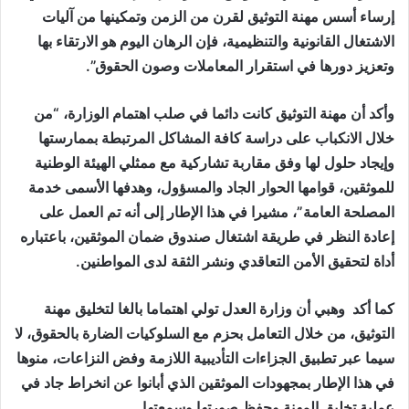
إرساء أسس مهنة التوثيق لقرن من الزمن وتمكينها من آليات
الاشتغال القانونية والتنظيمية، فإن الرهان اليوم هو الارتقاء بها
وتعزيز دورها في استقرار المعاملات وصون الحقوق”.
وأكد أن مهنة التوثيق كانت دائما في صلب اهتمام الوزارة، “من
خلال الانكباب على دراسة كافة المشاكل المرتبطة بممارستها
وإيجاد حلول لها وفق مقاربة تشاركية مع ممثلي الهيئة الوطنية
للموثقين، قوامها الحوار الجاد والمسؤول، وهدفها الأسمى خدمة
المصلحة العامة”، مشيرا في هذا الإطار إلى أنه تم العمل على
إعادة النظر في طريقة اشتغال صندوق ضمان الموثقين، باعتباره
أداة لتحقيق الأمن التعاقدي ونشر الثقة لدى المواطنين.
كما أكد وهبي أن وزارة العدل تولي اهتماما بالغا لتخليق مهنة
التوثيق، من خلال التعامل بحزم مع السلوكيات الضارة بالحقوق، لا
سيما عبر تطبيق الجزاءات التأديبية اللازمة وفض النزاعات، منوها
في هذا الإطار بمجهودات الموثقين الذي أبانوا عن انخراط جاد في
عملية تخليق المهنة وحفظ صورتها وسمعتها.