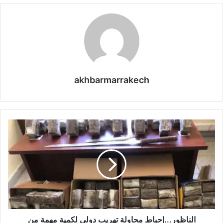
akhbarmarrakech
ا
ل
ن
ا
ظ
و
ر
.
.
.
الناظور...إحباط محاولة تهريب دولي لكمية مهمة من