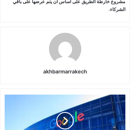
مشروع خارطة الطريق على أساس أن يتم عرضها على باقي
الشركاء.
akhbarmarrakech
ش
ر
ك
ة
غ
و