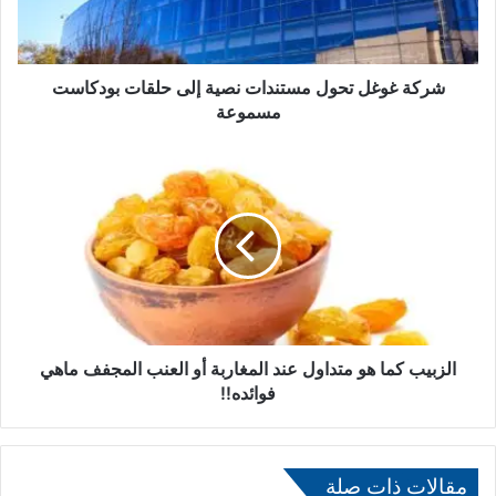
غ
ل
ت
ح
شركة غوغل تحول مستندات نصية إلى حلقات بودكاست
و
مسموعة
ل
م
ا
س
ل
ت
ز
ن
ب
د
ي
ا
ب
ت
ك
ن
م
ص
ا
ي
ه
الزبيب كما هو متداول عند المغاربة أو العنب المجفف ماهي
ة
و
فوائده!!
إ
م
ل
ت
ى
د
ح
ا
مقالات ذات صلة