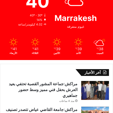
40
Marrakesh
40º - 30º
14%
4.02 كيلومتر/ساعة
غيوم متفرقة
41
41
39
39
38
℃
℃
℃
℃
℃
السبت
الأحد
الأثنين
الثلاثاء
الأربعاء
آخر الأخبار
مراكش:جماعة المشور القصبة تحتفي بعيد
العرش بحفل فني مميز وسط حضور
جماهيري
منذ 4 ساعات
مراكش:جامعة القاضي عياض تتصدر تصنيف