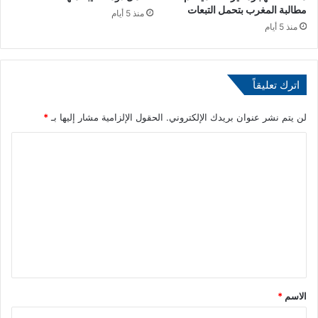
ل
مطالبة المغرب بتحمل التبعات
منذ 5 أيام
م
منذ 5 أيام
ج
ف
ف
م
اترك تعليقاً
ا
ه
لن يتم نشر عنوان بريدك الإلكتروني.
الحقول الإلزامية مشار إليها بـ
*
ي
ف
ا
و
ل
ا
ئ
ت
د
ع
ه
!
ل
!
ي
ق
*
الاسم
*