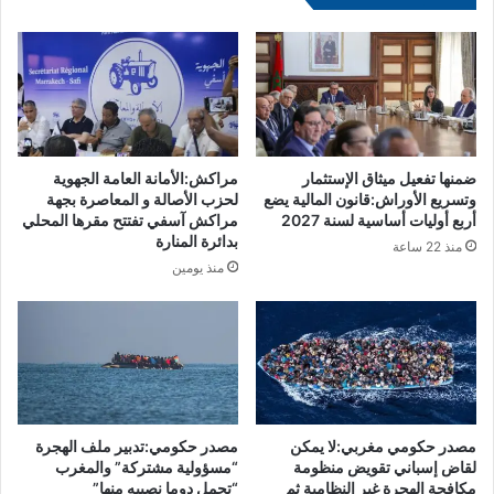
ل
و
ق
ل
ا
ع
ت
ن
ب
د
و
ا
د
ل
ك
م
ضمنها تفعيل ميثاق الإستثمار
مراكش:الأمانة العامة الجهوية
ا
غ
وتسريع الأوراش:قانون المالية يضع
لحزب الأصالة و المعاصرة بجهة
س
ا
أربع أوليات أساسية لسنة 2027
مراكش آسفي تفتتح مقرها المحلي
ت
بدائرة المنارة
ر
منذ 22 ساعة
م
ب
منذ يومين
س
ة
م
أ
و
و
ع
ا
ة
ل
ع
ن
مصدر حكومي مغربي:لا يمكن
مصدر حكومي:تدبير ملف الهجرة
ب
لقاض إسباني تقويض منظومة
“مسؤولية مشتركة” والمغرب
ا
مكافحة الهجرة غير النظامية ثم
“تحمل دوما نصيبه منها”