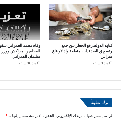
ج
ج
م
ل
ر
س
ك
ا
ي
ل
ة
أ
ع
ع
ل
م
كتابة الدولة:رفع الحظر عن جمع
وفاة محمد العمراني شقيق
ى
ا
وتسويق الصدفيات بمنطقة واد لاو قاع
المحامين بمراكش وورزاز
ا
ل
سراس
سليمان العمراني
ل
ا
منذ 1 ساعة
منذ 16 ساعة
ص
ل
ي
م
ن
غ
م
ر
ج
ب
د
ي
اترك تعليقاً
د
–
ا
ا
.
ل
لن يتم نشر عنوان بريدك الإلكتروني.
الحقول الإلزامية مشار إليها بـ
*
.
إ
ا
و
م