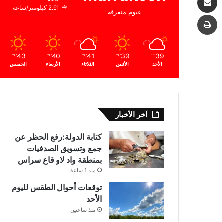
2.91 كيلومتر/ساعة
غيوم متفرقة
طباعة
43
40
41
39
39
℃
℃
℃
℃
℃
الأحد
الأثنين
الثلاثاء
الأربعاء
الخميس
آخر الأخبار
كتابة الدولة:رفع الحظر عن
جمع وتسويق الصدفيات
بمنطقة واد لاو قاع سراس
منذ 1 ساعة
توقعات أحوال الطقس لليوم
الأحد
منذ ساعتين