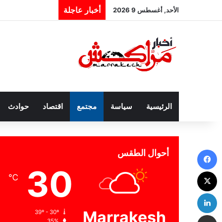
أخبار عاجلة
الأحد, أغسطس 9 2026
الرئيسية
سياسة
مجتمع
اقتصاد
حوادث
فيسبوك
أحوال الطقس
30
‫X
℃
لينكدإن
Marrakesh
39º - 30º
مشاركة عبر البريد
35%