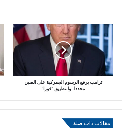
ت
ا
ر
ن
ا
ع
م
ق
ب
ا
ي
د
ر
أ
ف
و
ع
ل
ا
ترامب يرفع الرسوم الجمركية على الصين
ا
ل
ج
مجددا..والتطبيق "فورا"
ر
ت
س
م
و
ا
م
ع
ا
ل
مقالات ذات صلة
ل
م