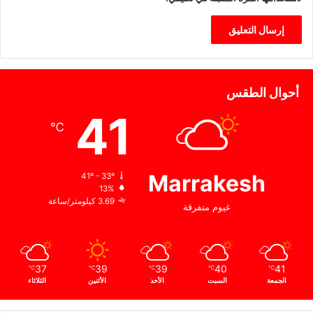
أحوال الطقس
41
℃
Marrakesh
41º - 33º
13%
3.69 كيلومتر/ساعة
غيوم متفرقة
37
39
39
40
41
℃
℃
℃
℃
℃
الجمعة
السبت
الأحد
الأثنين
الثلاثاء