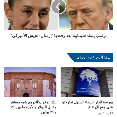
ا
م
ل
ب
ث
ي
ل
ن
ا
ت
ث
ق
ا
د
ترامب ينتقد شينباوم بعد رفضها "إرسال الجيش الأميركي"
ء
ش
ي
ن
مقالات ذات صلة
ب
ا
و
م
ب
ع
د
ر
ف
بورصة الدار البيضاء تستهل تداولاتها
بنك المغرب:الدرهم شبه مستقر
ض
على وقع الإرتفاع
مقابل الدولار والأورو ما بين 23
و29 يوليوز
ه
منذ 1 يوم