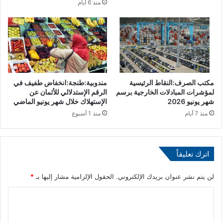
ا
منذ 6 أيام
"
إ
ر
س
ا
ل
ا
مكتب الصرف:النقاط الرئيسية
مندوبية:طنجة:انخفاض طفيف في
ل
لمؤشرات المبادلات الخارجية برسم
الرقم الإستدلالي للأثمان عن
ج
شهر يونيو 2026
الإستهلاك خلال شهر يونيو الماضي
ي
منذ 7 أيام
منذ 1 أسبوع
ش
ا
ل
أ
اترك تعليقاً
م
ي
لن يتم نشر عنوان بريدك الإلكتروني.
الحقول الإلزامية مشار إليها بـ
*
ر
ك
ا
ي
"
ل