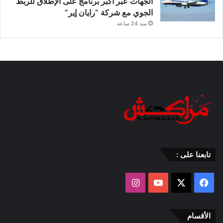
الجهات عبر أكبر برنامج على الإطلاق للربط
الجوي مع شركة “رايان إير”
منذ 24 ساعة
تابعنا على :
‫X
فيسبوك
‫YouTube
انستقرام
الأقسام