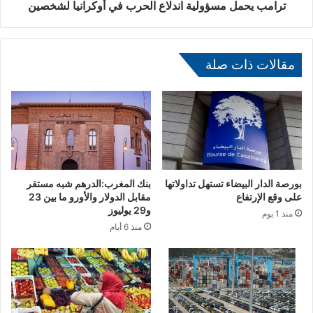
د
م
ترامب يحمل مسؤولية اندلاع الحرب في أوكرانيا لشخصين
و
س
م
ؤ
ن
و
ي
مقالات ذات صلة
ل
ك
ي
ا
ة
ن
ا
إ
ن
ل
د
ى
ل
2
ا
3
ع
بورصة الدار البيضاء تستهل تداولاتها
بنك المغرب:الدرهم شبه مستقر
1
ا
على وقع الإرتفاع
مقابل الدولار والأورو ما بين 23
و
و29 يوليوز
ل
منذ 1 يوم
ف
ح
منذ 6 أيام
ا
ر
ة
ب
ف
ي
أ
و