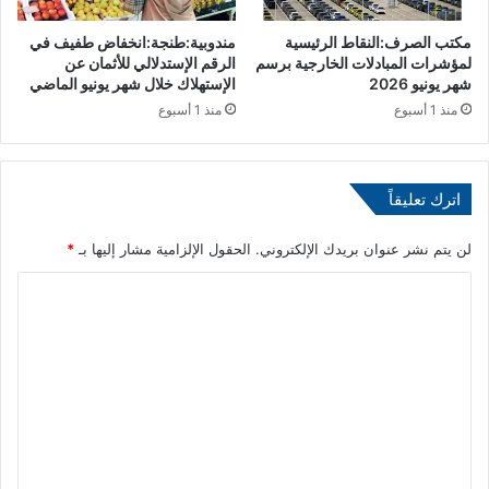
ك
مكتب الصرف:النقاط الرئيسية
مندوبية:طنجة:انخفاض طفيف في
ر
لمؤشرات المبادلات الخارجية برسم
الرقم الإستدلالي للأثمان عن
ا
شهر يونيو 2026
الإستهلاك خلال شهر يونيو الماضي
ن
منذ 1 أسبوع
منذ 1 أسبوع
ي
ا
ل
ش
اترك تعليقاً
خ
ص
لن يتم نشر عنوان بريدك الإلكتروني.
الحقول الإلزامية مشار إليها بـ
*
ي
ن
ا
ل
ت
ع
ل
ي
ق