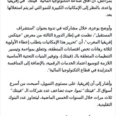
بمراكش، أن آفاق صناعة التكنولوجيا المالية “فينتك” في إفريقيا
واعدة، بالنظر إلى الإمكانيات الكبيرة للنمو التي لم يتم استغلالها
بعد.
وأوضح بوعزة، خلال مشاركته في ندوة بعنوان “استشراف
المستقبل”، نظمت في إطار الدورة الثالثة من معرض “جيتكس
إفريقيا المغرب”، أن “تحرير هذا الإمكانيات يتطلب إعطاء الأولوية
لثلاثة رهانات تخص اقتصادات المنطقة، وتتعلق بمواءمة وتيسير
التنظيمات المتعلقة بالـ (فينتك)، وتوفير البنيات التحتية الأساسية
اللازمة لتوسيع اعتماد الخدمات الرقمية، بالإضافة إلى المنافسة
المتزايدة في قطاع التكنولوجيا المالية”.
وأشار إلى أن إفريقيا، على مستوى التمويل، أصبحت من أسرع
أسواق الـ “فينتك” نموا، حيث تضاعف عدد شركات الـ “فينتك”
ثلاث مرات خلال السنوات الخمس الماضية، ليتجاوز عدد البنوك
التقليدية.