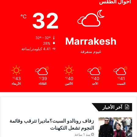
أحوال الطقس
32
℃
Marrakesh
32º - 32º
28%
4.41 كيلومتر/ساعة
غيوم متفرقة
43
39
40
40
41
℃
℃
℃
℃
℃
السبت
الأحد
الأثنين
الثلاثاء
الأربعاء
آخر الأخبار
زفاف رونالدو السبت؟ماديرا تترقب وقائمة
النجوم تشعل التكهنات
منذ 1 ساعة