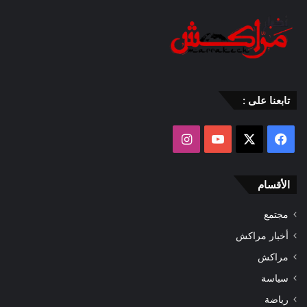
تابعنا على :
‫X
فيسبوك
‫YouTube
انستقرام
الأقسام
مجتمع
أخبار مراكش
مراكش
سياسة
رياضة