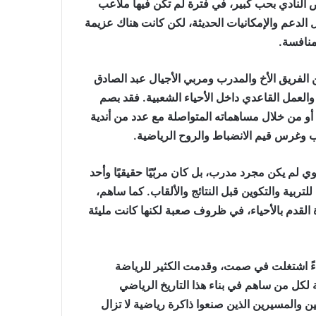
ص النادي بحب كبير، في فترة لم تكن فيها ملاعب
 الدعم والإمكانيات الحديثة، لكن كانت هناك عزيمة
منافسة.
 الفريق الأخ والمدرب ومربي الأجيال عبد الصادق
والعمل القاعدي داخل الأحياء الشعبية. فقد بصم
الرجل على مسار حافل بالعطاء، سواء داخل نادي COSMAR أو من خلال مساهماته المتواصلة مع عدد من أندية
ب وغرس قيم الانضباط والروح الرياضية.
ي لم يكن مجرد مدرب، بل كان مربّيًا حقيقيًا وأحد
لتربية والتكوين قبل النتائج والألقاب. كما ساهم،
القدم بالأحياء، في ظروف صعبة لكنها كانت مليئة
اءً اشتغلت في صمت، وقدمت الكثير للرياضة
بة لكل من ساهم في بناء هذا التاريخ الرياضي
ن والمسيرين الذين صنعوا ذاكرة رياضية لا تزال