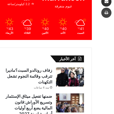
2.2 كيلومتر/ساعة
غيوم متفرقة
طباعة
43
39
40
40
41
℃
℃
℃
℃
℃
السبت
الأحد
الأثنين
الثلاثاء
الأربعاء
آخر الأخبار
زفاف رونالدو السبت؟ماديرا
تترقب وقائمة النجوم تشعل
التكهنات
منذ 4 ساعات
ضمنها تفعيل ميثاق الإستثمار
وتسريع الأوراش:قانون
المالية يضع أربع أوليات
أساسية لسنة 2027