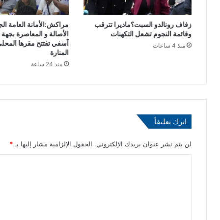
ى
ه
س
ف
زفاف رونالدو السبت؟ماديرا تترقب
مراكش:الأمانة العامة ال
ت
ي
وقائمة النجوم تشعل التكهنات
الأصالة و المعاصرة بجه
ة
ت
آسفي تفتتح مقرها المحلي
منذ 4 ساعات
ع
و
المنارة
ق
ر
منذ 24 ساعة
و
ط
د
ه
م
ن
ن
ف
ا
ي
اترك تعليقاً
ل
ح
ع
ي
ط
ا
لن يتم نشر عنوان بريدك الإلكتروني.
الحقول الإلزامية مشار إليها بـ
*
ا
ز
ا
ء
ة
.
و
ل
.
ت
ت
و
ر
”
و
ع
ن
ي