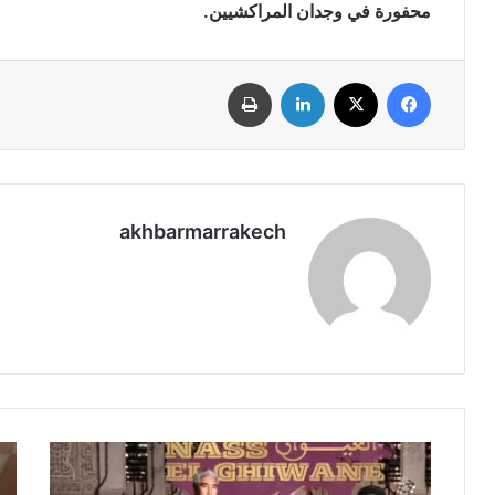
محفورة في وجدان المراكشيين.
فيسبوك
‫X
لينكدإن
طباعة
akhbarmarrakech
ج
م
م
ر