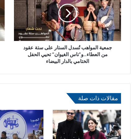
ع
ا
ي
ك
ة
ش
ا
:
ل
ت
م
و
و
ق
ا
جمعية المواهب تُسدل الستار على ستة عقود
ي
ه
ف
من العطاء..و”ناس الغيوان” تحيي الحفل
ب
ث
الختامي بالدار البيضاء
تُ
ل
س
ا
د
ث
ل
س
ا
ي
مقالات ذات صلة
ل
د
س
ا
ت
ت
ا
ي
ر
ش
ع
ت
ل
ب