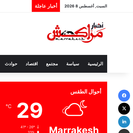
أخبار عاجلة
السبت, أغسطس 8 2026
الرئيسية
سياسة
مجتمع
اقتصاد
حوادث
فيسبوك
أحوال الطقس
29
‫X
℃
لينكدإن
Marrakesh
41º - 26º
مشاركة عبر البريد
33%