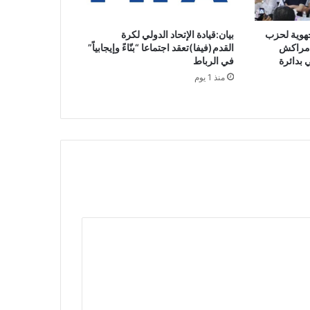
جهوية لحزب
بيان:قيادة الإتحاد الدولي لكرة
ة مراكش
القدم(فيفا)تعقد اجتماعا “بنّاءً وإيجابياً”
 بدائرة
في الرباط
منذ 1 يوم