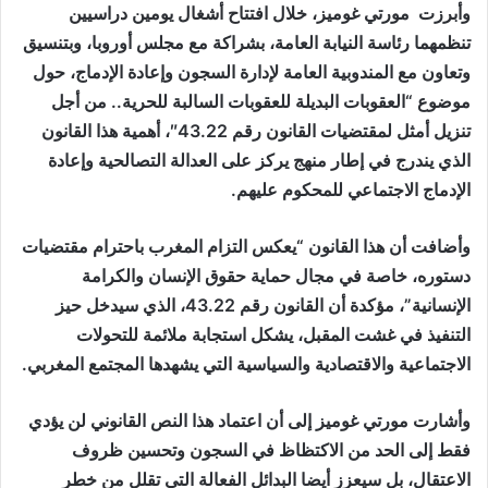
وأبرزت مورتي غوميز، خلال افتتاح أشغال يومين دراسيين
تنظمهما رئاسة النيابة العامة، بشراكة مع مجلس أوروبا، وبتنسيق
وتعاون مع المندوبية العامة لإدارة السجون وإعادة الإدماج، حول
موضوع “العقوبات البديلة للعقوبات السالبة للحرية.. من أجل
تنزيل أمثل لمقتضيات القانون رقم 43.22″، أهمية هذا القانون
الذي يندرج في إطار منهج يركز على العدالة التصالحية وإعادة
الإدماج الاجتماعي للمحكوم عليهم.
وأضافت أن هذا القانون “يعكس التزام المغرب باحترام مقتضيات
دستوره، خاصة في مجال حماية حقوق الإنسان والكرامة
الإنسانية”، مؤكدة أن القانون رقم 43.22، الذي سيدخل حيز
التنفيذ في غشت المقبل، يشكل استجابة ملائمة للتحولات
الاجتماعية والاقتصادية والسياسية التي يشهدها المجتمع المغربي.
وأشارت مورتي غوميز إلى أن اعتماد هذا النص القانوني لن يؤدي
فقط إلى الحد من الاكتظاظ في السجون وتحسين ظروف
الاعتقال، بل سيعزز أيضا البدائل الفعالة التي تقلل من خطر