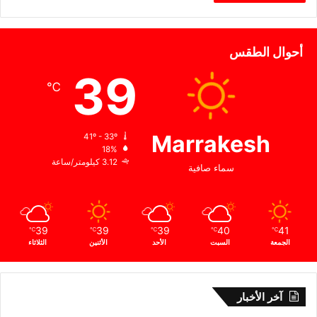
أحوال الطقس
39
℃
Marrakesh
41º - 33º
18%
3.12 كيلومتر/ساعة
سماء صافية
39
39
39
40
41
℃
℃
℃
℃
℃
الجمعة
السبت
الأحد
الأثنين
الثلاثاء
آخر الأخبار