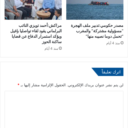
ل
ا
ل
ل
ت
أ
خ
ق
مصدر حكومي:تدبير ملف الهجرة
مراكش:أحمد تويزي النائب
ف
ر
“مسؤولية مشتركة” والمغرب
البرلماني يقود لقاء تواصليا بإغيل
ي
ا
“تحمل دوما نصيبه منها”
ويؤكد استمرار الدفاع عن قضايا
ف
ص
ساكنة الحوز
منذ 4 أيام
م
ا
منذ 4 أيام
ن
ل
آ
م
ث
ه
ا
ل
اترك تعليقاً
ر
و
ا
س
لن يتم نشر عنوان بريدك الإلكتروني.
الحقول الإلزامية مشار إليها بـ
*
ل
ة
ت
ب
ا
غ
د
ي
ل
ا
ر
ر
ت
ا
ا
ع
ت
ل
ا