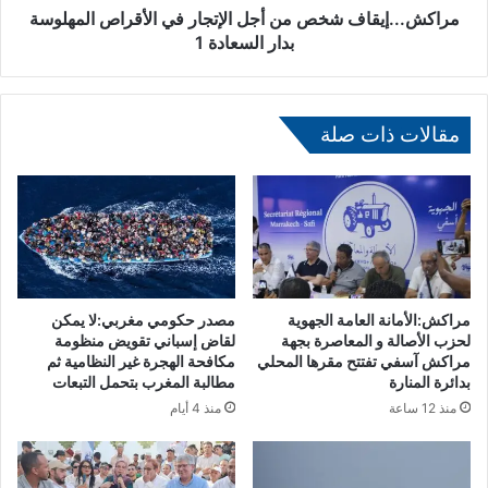
ل
ي
مراكش...إيقاف شخص من أجل الإتجار في الأقراص المهلوسة
م
ق
بدار السعادة 1
ي
ا
ل
ف
ش
ش
ج
خ
مقالات ذات صلة
ر
ص
ة
م
ا
ن
ل
أ
أ
ج
ر
ل
ك
ا
ا
ل
مراكش:الأمانة العامة الجهوية
مصدر حكومي مغربي:لا يمكن
ن
إ
لحزب الأصالة و المعاصرة بجهة
لقاض إسباني تقويض منظومة
ك
ت
مراكش آسفي تفتتح مقرها المحلي
مكافحة الهجرة غير النظامية ثم
ر
بدائرة المنارة
مطالبة المغرب بتحمل التبعات
ج
ا
ا
منذ 12 ساعة
منذ 4 أيام
ف
ر
ع
ف
ة
ي