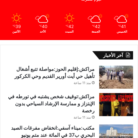
39
40
42
42
41
℃
℃
℃
℃
℃
الخميس
الجمعة
السبت
الأحد
الأثنين
آخر الأخبار
مراكش:إقليم الحوز:مواصلة تتبع أشغال
تأهيل حي أيت أورير القديم وحي الكركور
منذ 11 ساعة
مراكش:توقيف شخص يشتبه في تورطه في
الإبتزاز و ممارسة الإرشاد السياحي بدون
رخصة
منذ 11 ساعة
مكتب:ميناء آسفي:انخفاض مفرغات الصيد
البحري ب37 في المائة عند متم يونيو