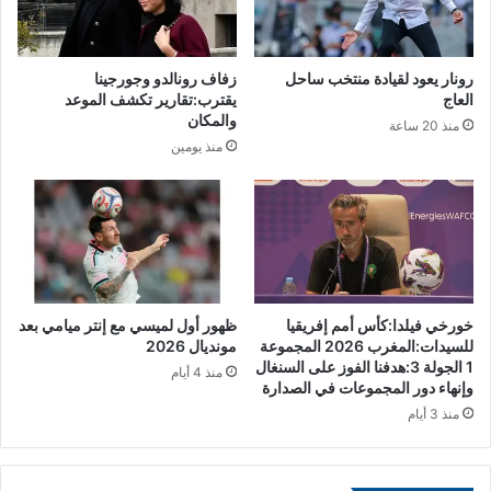
ق
ح
ا
ف
رونار يعود لقيادة منتخب ساحل
زفاف رونالدو وجورجينا
ل
العاج
يقترب:تقارير تكشف الموعد
ة
والمكان
منذ 20 ساعة
ي
منذ يومين
ش
ت
ب
ه
ف
ي
ت
خورخي فيلدا:كأس أمم إفريقيا
ظهور أول لميسي مع إنتر ميامي بعد
و
للسيدات:المغرب 2026 المجموعة
مونديال 2026
ر
1 الجولة 3:هدفنا الفوز على السنغال
ط
منذ 4 أيام
وإنهاء دور المجموعات في الصدارة
ه
منذ 3 أيام
ف
ي
ق
ض