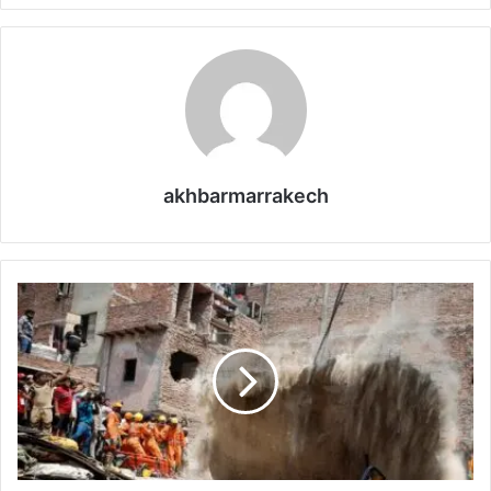
akhbarmarrakech
ن
ي
و
د
ل
ه
ي
:
ا