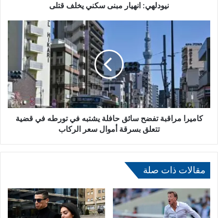
ن
نيودلهي: انهيار مبنى سكني يخلف قتلى
ه
ي
ك
ا
ا
ر
م
م
ي
ب
ر
ن
ا
ى
م
س
ر
ك
ا
ن
ق
كاميرا مراقبة تفضح سائق حافلة يشتبه في تورطه في قضية
ي
ب
تتعلق بسرقة أموال سعر الركاب
ي
ة
خ
ت
ل
ف
ف
ض
مقالات ذات صلة
ق
ح
ت
س
ل
ا
ى
ئ