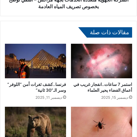
ز
و
بخصوص تصريف المياه العادمة
ة
ي
ب
ة
م
م
ر
ت
مقالات ذات صلة
ا
ع
ك
د
ش
د
:
ة
ا
ا
ل
ل
ه
خ
ن
د
استمر 7 ساعات..انفجار غريب في
فرنسا..كشف ثغرات أمن “اللوفر”
غ
م
أعماق الفضاء يحير العلماء
وسر الـ”30 ثانية”
ا
ا
ديسمبر 15, 2025
ديسمبر 11, 2025
ر
ت
ي
ب
ا
ج
ن
ه
ج
ة
ي
م