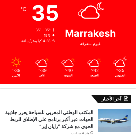
35
ا
℃
ن
ب
ا
Marrakesh
ل
35º - 35º
19%
م
4.28 كيلومتر/ساعة
ي
غيوم متفرقة
د
ا
ل
ي
39
39
40
42
35
℃
℃
℃
℃
℃
ة
الخميس
الجمعة
السبت
الأحد
الأثنين
ا
ل
ذ
آخر الأخبار
ه
ب
المكتب الوطني المغربي للسياحة يعزز جاذبية
ي
الجهات عبر أكبر برنامج على الإطلاق للربط
ة
الجوي مع شركة “رايان إير”
منذ 4 ساعات