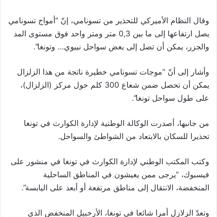
وقال النظام الأميركي للتحذير من تسونامي، إنّ “أمواج تسونامي
يصل ارتفاعها إلى ما بين 0,3 متر ومتر واحد فوق مستوى المد
والجزر، يمكن أن تصل إلى بعض سواحل نييوي… وتونغا”.
وأشار إلى أنّ “موجات تسونامي خطيرة ناتجة من هذا الزلزال
يمكن أن تحصل ضمن شعاع 300 كلم حول مركز (الزلزال)،
على طول سواحل تونغا”.
من جانبها، أصدرت الوكالة الوطنية لإدارة الكوارث في تونغا
تحذيرا للسكان بالابتعاد من الشواطئ والسواحل.
وكتب المكتب الوطني لإدارة الكوارث في تونغا في منشور على
فيسبوك، “يرجى ممن يعيشون في المناطق الساحلية
المنخفضة، الانتقال إلى مناطق مرتفعة أو أبعد على اليابسة”.
وتعدّ الزلازل أمرا شائعا في تونغا، الأرخبيل المنخفض الذي