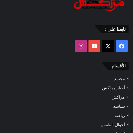
تابعنا على :
‫X
فيسبوك
‫YouTube
انستقرام
الأقسام
مجتمع
أخبار مراكش
مراكش
سياسة
رياضة
أحوال الطقس