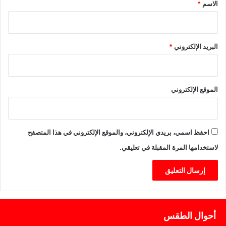
س
*
ي
الاسم
*
ز
ف
ت
ا
ي
ل
ر
م
البريد الإلكتروني
*
م
ي
و
ا
ه
ه
ا
ا
الموقع الإلكتروني
ر
ل
ي
ع
(
ا
س
د
احفظ اسمي، بريدي الإلكتروني، والموقع الإلكتروني في هذا المتصفح
ي
م
لاستخدامها المرة المقبلة في تعليقي.
د
ة
ا
ت
)
ي
ف
و
أحوال الطقس
ز