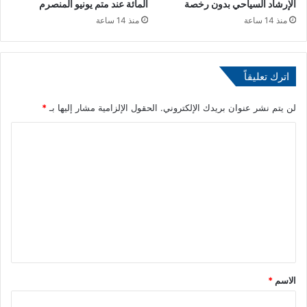
الإرشاد السياحي بدون رخصة
المائة عند متم يونيو المنصرم
و
ة
منذ 14 ساعة
منذ 14 ساعة
ا
ز
ي
ن
اترك تعليقاً
-
إ
ي
لن يتم نشر عنوان بريدك الإلكتروني.
الحقول الإلزامية مشار إليها بـ
*
ق
ا
ا
ع
ل
ا
ت
ت
ا
ع
ل
ل
ع
ي
ا
ل
ق
م
*
”
الاسم
*
2