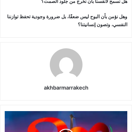
هل نسمح لأنفسنا بأن نخرج من جلود الصمت؟
وهل نؤمن بأن البوح ليس ضعفًا، بل ضرورة وجودية تحفظ توازننا
النفسي، وتصون إنسانيتنا؟
akhbarmarrakech
ا
ل
ر