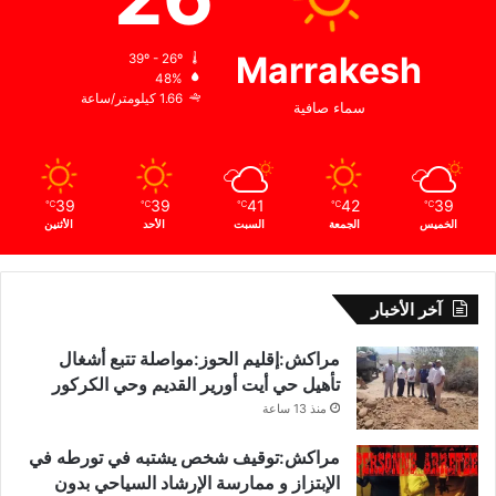
Marrakesh
39º - 26º
48%
1.66 كيلومتر/ساعة
سماء صافية
39
39
41
42
39
℃
℃
℃
℃
℃
الخميس
الجمعة
السبت
الأحد
الأثنين
آخر الأخبار
مراكش:إقليم الحوز:مواصلة تتبع أشغال
تأهيل حي أيت أورير القديم وحي الكركور
منذ 13 ساعة
مراكش:توقيف شخص يشتبه في تورطه في
الإبتزاز و ممارسة الإرشاد السياحي بدون