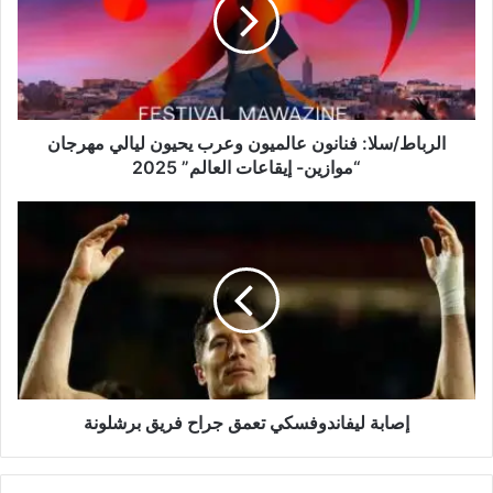
ب
ا
ط
/
س
ل
ا
الرباط/سلا: فنانون عالميون وعرب يحيون ليالي مهرجان
:
“موازين- إيقاعات العالم” 2025
ف
ن
إ
ا
ص
ن
ا
و
ب
ن
ة
ع
ل
ا
ي
ل
ف
م
ا
ي
ن
إصابة ليفاندوفسكي تعمق جراح فريق برشلونة
و
د
ن
و
و
ف