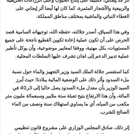
والربيعية والأشجار المثمرة، كما كان لها أيضا أثر إيجابي على
الغطاء النباتي والماشية بمختلف مناطق المملكة.
وفي هذا السياق، أصدر جلالته، حفظه الله، توجيهاته السامية قصد
الحرص على أن تكون عملية إعادة تكوين القطيع ناجحة على جميع
المستويات، بكل مهنية، ووفقا لمعايير موضوعية، وأن يوكل تأطير
عملية تدبير الدعم إلى لجان تشرف عليها السلطات المحلية.
كما استفسر جلالة الملك السيد وزير التجهيز والماء حول نسبة
ملء السدود وأثر ذلك على الوضعية المائية ببلادنا؛ حيث أبرز
السيد الوزير بأن معدل ملء السدود يصل حاليا إلى 3ر40 في
المائة، وأن هذا الارتفاع يتيح تعبئة ستة ملايير وسبعمائة مليون متر
مكعب من المياه، أي ما يساوي استهلاك سنة ونصف من الماء
الصالح للشرب.
إثر ذلك، صادق المجلس الوزاري على مشروع قانون تنظيمي