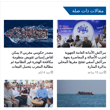
ق
ب
مقالات ذات صلة
ل
ث
ل
ا
ث
ة
أ
ع
مراكش:الأمانة العامة الجهوية
مصدر حكومي مغربي:لا يمكن
ض
لحزب الأصالة و المعاصرة بجهة
لقاض إسباني تقويض منظومة
ا
مراكش آسفي تفتتح مقرها المحلي
مكافحة الهجرة غير النظامية ثم
بدائرة المنارة
مطالبة المغرب بتحمل التبعات
ء
ج
منذ 15 ساعة
منذ 4 أيام
د
د
ب
ا
ل
م
ج