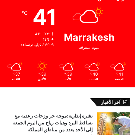
41
℃
Marrakesh
41º - 33º
13%
3.69 كيلومتر/ساعة
غيوم متفرقة
37
39
39
40
41
℃
℃
℃
℃
℃
الجمعة
السبت
الأحد
الأثنين
الثلاثاء
آخر الأخبار
نشرة إنذارية:موجة حر وزخات رعدية مع
تساقط البرد وهبات رياح من اليوم الجمعة
إلى الأحد بعدد من مناطق المملكة