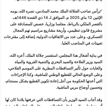
“ترأس صاحب الجلالة الملك محمد السادس، نصره الله، يومه
الإثنين 12 ماي 2025 م، الموافق لـ 14 ذي القعدة 1446هـ،
بالقصر الملكي بالرباط، مجلسا وزاريا، خصص للمصادقة على
مشروع قانون تنظيمي، وأربعة مشاريع مراسيم تهم المجال
العسكري، وعلى عدد من الاتفاقيات الدولية، إضافة إلى مقترحات
تعيينات في المناصب العليا.
في بداية أشغال هذا المجلس، استفسر جلالة الملك، أعزه الله،
السيد وزير الفلاحة والصيد البحري والتنمية القروية والمياه
والغابات حول تأثير التساقطات المطرية على الموسم الفلاحي،
وعلى الوضع الحالي للقطيع الوطني للماشية، وكذا الإجراءات
التي أعدتها الحكومة من أجل إعادة تكوين القطيع بشكل مستدام،
وتحسين أوضاع مربي الماشية.
وقد أجاب السيد الوزير بأن التساقطات التي عرفتها بلادنا كان لها
أثر جد إيجابي، لاسيما على إنتاج الحبوب وعلى الزراعات الخريفية