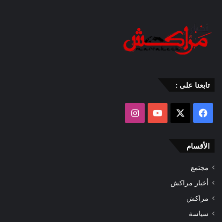
تابعنا على :
‫X
فيسبوك
‫YouTube
انستقرام
الأقسام
مجتمع
أخبار مراكش
مراكش
سياسة