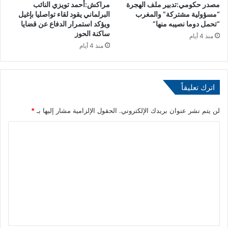
مصدر حكومي:تدبير ملف الهجرة
مراكش:أحمد تويزي النائب
ل
“مسؤولية مشتركة” والمغرب
البرلماني يقود لقاء تواصليا بإغيل
س
“تحمل دوما نصيبه منها”
ويؤكد استمرار الدفاع عن قضايا
ا
ساكنة الحوز
منذ 4 أيام
ل
منذ 4 أيام
أ
ع
ل
ى
اترك تعليقاً
ل
ل
لن يتم نشر عنوان بريدك الإلكتروني.
الحقول الإلزامية مشار إليها بـ
*
س
ل
ا
ط
ل
ة
ا
ت
ل
ع
ق
ض
ل
ا
ي
ئ
ي
ق