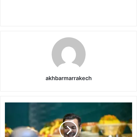
akhbarmarrakech
ص
ا
ح
ب
ا