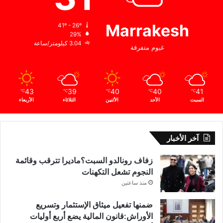
ن
ي
Marrakesh
41º - 26º
ة
29%
3.04 كيلومتر/ساعة
غيوم متفرقة
43
39
40
40
41
℃
℃
℃
℃
℃
السبت
الأحد
الأثنين
الثلاثاء
الأربعاء
آخر الأخبار
زفاف رونالدو السبت؟ماديرا تترقب وقائمة
النجوم تشعل التكهنات
منذ ساعتين
ضمنها تفعيل ميثاق الإستثمار وتسريع
الأوراش:قانون المالية يضع أربع أوليات