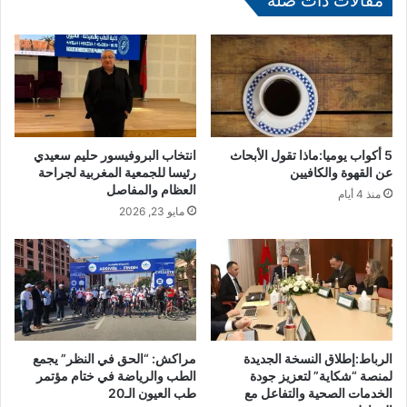
مقالات ذات صلة
ش
ب
ي
ل
د
ل
ي
ت
ت
ظ
ر
ا
أ
ه
س
ر
5 أكواب يوميا:ماذا تقول الأبحاث
انتخاب البروفيسور حليم سعيدي
ب
ا
عن القهوة والكافيين
رئيسا للجمعية المغربية لجراحة
ا
ت
العظام والمفاصل
منذ 4 أيام
ل
ا
مايو 23, 2026
ر
ل
ب
ر
ا
ي
ط
ا
ا
ض
ف
ي
ت
ة
ت
الرباط:إطلاق النسخة الجديدة
مراكش: “الحق في النظر” يجمع
ا
لمنصة “شكاية” لتعزيز جودة
الطب والرياضة في ختام مؤتمر
ا
ل
الخدمات الصحية والتفاعل مع
طب العيون الـ20
ح
ك