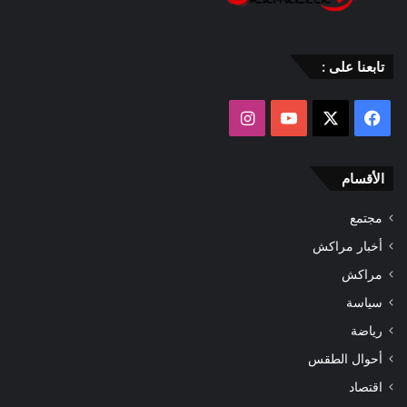
تابعنا على :
‫X
فيسبوك
‫YouTube
انستقرام
الأقسام
مجتمع
أخبار مراكش
مراكش
سياسة
رياضة
أحوال الطقس
اقتصاد