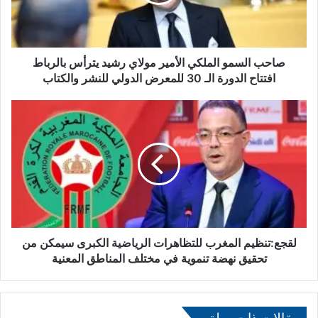
ل
س
م
و
ا
صاحب السمو الملكي الأمير مولاي رشيد يترأس بالرباط
ل
افتتاح الدورة الـ 30 للمعرض الدولي للنشر والكتاب
م
ل
ل
ك
ق
ي
ج
ا
ع
ل
:
أ
ت
م
ن
ي
ظ
ر
ي
م
م
لقجع:تنظيم المغرب للتظاهرات الرياضية الكبرى سيمكن من
و
ا
تحقيق نهضة تنموية في مختلف المناطق المعنية
ل
ل
ا
م
ي
غ
ر
ر