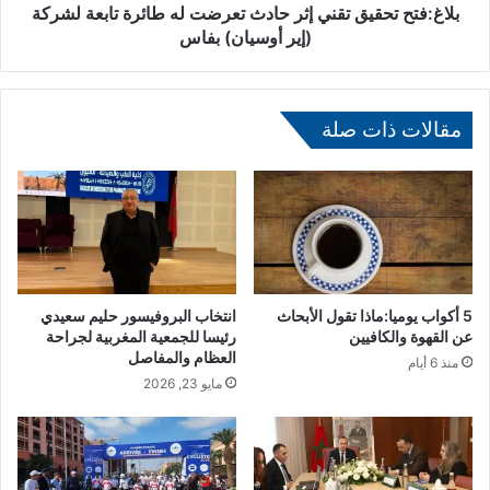
ت
ح
بلاغ:فتح تحقيق تقني إثر حادث تعرضت له طائرة تابعة لشركة
م
ق
(إير أوسيان) بفاس
ا
ي
ع
ق
ا
ت
ل
ق
مقالات ذات صلة
د
ن
و
ي
ر
إ
ي
ث
ا
ر
ل
ح
م
ا
خ
د
5 أكواب يوميا:ماذا تقول الأبحاث
انتخاب البروفيسور حليم سعيدي
ص
ث
عن القهوة والكافيين
رئيسا للجمعية المغربية لجراحة
ص
ت
العظام والمفاصل
منذ 6 أيام
ل
ع
مايو 23, 2026
ت
ر
ت
ض
ب
ت
ع
ل