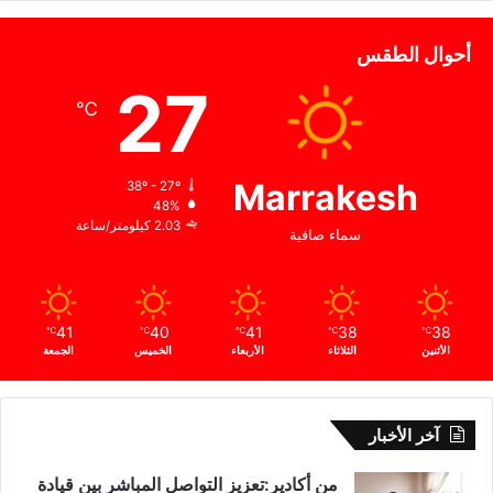
أحوال الطقس
27
℃
Marrakesh
38º - 27º
48%
2.03 كيلومتر/ساعة
سماء صافية
41
40
41
38
38
℃
℃
℃
℃
℃
الأثنين
الثلاثاء
الأربعاء
الخميس
الجمعة
آخر الأخبار
من أكادير:تعزيز التواصل المباشر بين قيادة