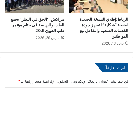
ت
ه
ن
ط
ز
ا
ي
الرباط:إطلاق النسخة الجديدة
مراكش: “الحق في النظر” يجمع
ئ
لمنصة “شكاية” لتعزيز جودة
الطب والرياضة في ختام مؤتمر
ل
ر
الخدمات الصحية والتفاعل مع
طب العيون الـ20
و
ة
المواطنين
ر
مارس 29, 2026
ت
أبريل 13, 2026
ش
ا
ا
ب
ل
ع
ج
ة
اترك تعليقاً
ه
ل
و
ش
لن يتم نشر عنوان بريدك الإلكتروني.
الحقول الإلزامية مشار إليها بـ
*
ي
ر
ة
ك
ا
ا
ة
ل
(
ل
م
إ
ت
ت
ي
ع
ق
ر
د
أ
ل
م
و