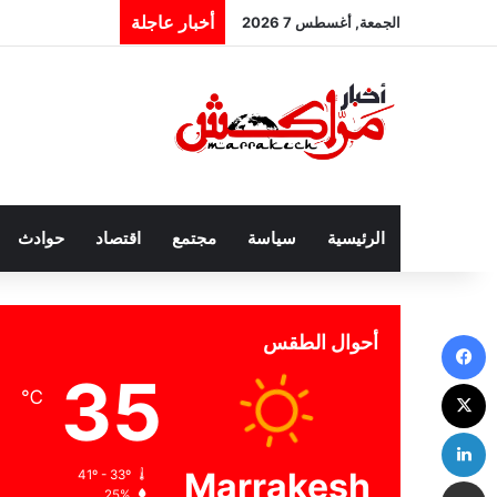
أخبار عاجلة
الجمعة, أغسطس 7 2026
الرئيسية
سياسة
مجتمع
اقتصاد
حوادث
فيسبوك
أحوال الطقس
35
‫X
℃
لينكدإن
Marrakesh
41º - 33º
مشاركة عبر البريد
25%