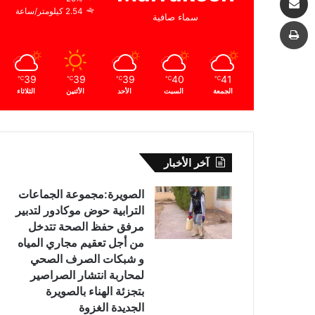
2.54 كيلومتر/ساعة
سماء صافية
طباعة
39
39
39
40
41
℃
℃
℃
℃
℃
الجمعة
السبت
الأحد
الأثنين
الثلاثاء
آخر الأخبار
الصويرة:مجموعة الجماعات
الترابية حوض موكادور لتدبير
مرفق حفظ الصحة تتدخل
من أجل تعقيم مجاري المياه
و شبكات الصرف الصحي
لمحاربة انتشار الصراصير
بتجزئة الهناء بالصويرة
الجديدة الغزوة