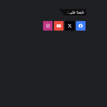
تابعنا على :
‫X
فيسبوك
‫YouTube
انستقرام