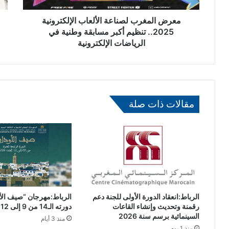
ر
ا
ب
معرض المغرب لصناعة الألعاب الإلكترونية
ل
ل
م
2025.. تنظيم أكبر مسابقة وطنية في
ص
غ
الرياضات الإلكترونية
ن
ر
ا
ب
ع
ي
ة
و
ا
ق
مقالات ذات صلة
ل
ض
أ
ي
ل
ة
ع
ا
ا
ل
ب
ص
ا
ح
ل
ر
إ
ا
الرباط:انعقاد الدورة الأولى للجنة دعم
الرباط:مهرجان “صيف الأ
ل
ء
رقمنة وتحديث وإنشاء القاعات
دورته الـ14 من 9 إلى 12 غشت الجاري
ك
ا
السينمائية برسم سنة 2026
منذ 3 أيام
ت
ل
منذ 1 يوم