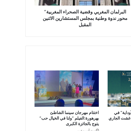
البرلمان المغربي وقضية الصحراء المغربية”
محور ندوة وطنية بمجلس المستشارين الاثنين
المقبل
وداية” في
اختتام مهرجان سينما الشاطئ
بهرهورة:الفيلم “ولنا في الخيال حب”
يتوج بالجائزة الكبرى
منذ أسبوعين