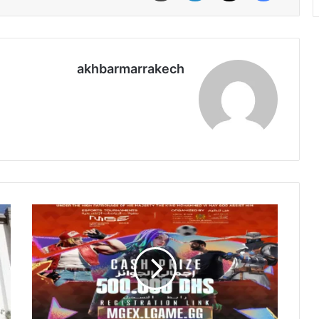
akhbarmarrakech
م
ا
ع
ل
ر
ب
ض
ر
ا
ل
ل
م
م
ا
غ
ن