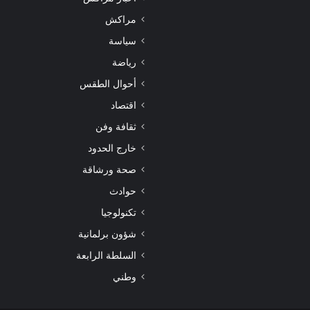
إ
ل
مراكش
ل
م
ك
ق
سياسة
ت
ب
رياضة
ر
ل
أحوال الطقس
و
ن
اقتصاد
ي
ثقافة وفن
ة
خارج الحدود
صحة ورشاقة
حوادث
تكنولوجيا
شؤون برلمانية
السلطة الرابعة
وطني