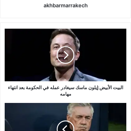
akhbarmarrakech
ا
ل
ب
ي
ت
ا
ل
أ
ب
ي
البيت الأبيض:إيلون ماسك سيغادر عمله في الحكومة بعد انتهاء
ض
مهامه
:
إ
أ
ي
ن
ل
ش
و
ي
ن
ل