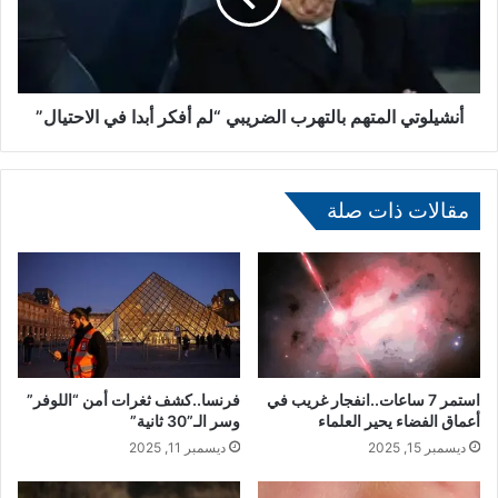
م
و
ا
ت
س
ي
ك
ا
س
ل
أنشيلوتي المتهم بالتهرب الضريبي “لم أفكر أبدا في الاحتيال”
ي
م
غ
ت
ا
ه
د
مقالات ذات صلة
م
ر
ب
ع
ا
م
ل
ل
ت
ه
ه
ف
ر
ي
ب
ا
ا
استمر 7 ساعات..انفجار غريب في
فرنسا..كشف ثغرات أمن “اللوفر”
ل
ل
أعماق الفضاء يحير العلماء
وسر الـ”30 ثانية”
ح
ض
ديسمبر 15, 2025
ديسمبر 11, 2025
ك
ر
و
ي