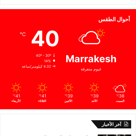
أحوال الطقس
40
℃
Marrakesh
40º - 30º
14%
4.02 كيلومتر/ساعة
غيوم متفرقة
41
41
39
39
38
℃
℃
℃
℃
℃
السبت
الأحد
الأثنين
الثلاثاء
الأربعاء
آخر الأخبار