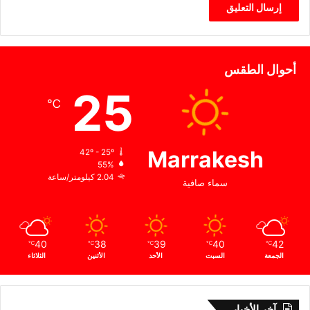
أحوال الطقس
25
℃
Marrakesh
42º - 25º
55%
2.04 كيلومتر/ساعة
سماء صافية
40
38
39
40
42
℃
℃
℃
℃
℃
الجمعة
السبت
الأحد
الأثنين
الثلاثاء
آخر الأخبار