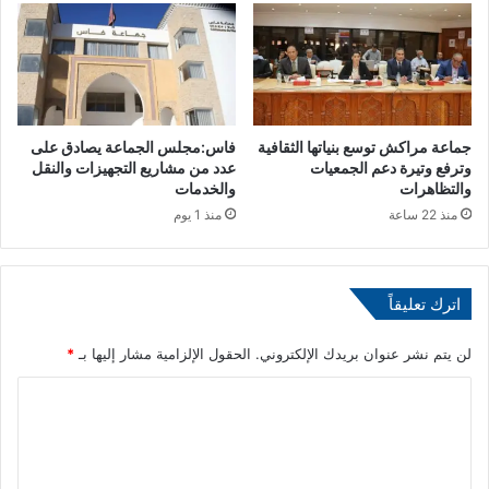
ع
و
ن
س
ظ
ت
ي
ب
ر
ا
ه
ب
جماعة مراكش توسع بنياتها الثقافية
فاس:مجلس الجماعة يصادق على
ا
ا
وترفع وتيرة دعم الجمعيات
عدد من مشاريع التجهيزات والنقل
ل
ل
والتظاهرات
والخدمات
س
ل
منذ 22 ساعة
منذ 1 يوم
ع
ف
و
ا
د
ت
ي
ي
اترك تعليقاً
ك
ا
لن يتم نشر عنوان بريدك الإلكتروني.
الحقول الإلزامية مشار إليها بـ
*
ن
ا
ل
ت