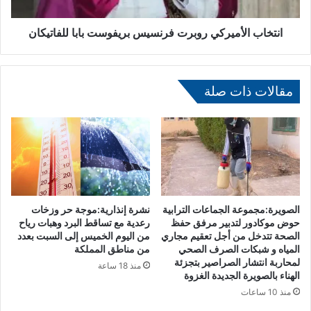
ل
ل
إ
أ
س
م
انتخاب الأميركي روبرت فرنسيس بريفوست بابا للفاتيكان
ل
ي
ا
ر
م
ك
ي
مقالات ذات صلة
ي
ة
ر
ي
و
ت
ب
ب
ر
ا
ت
ح
ف
ث
ر
ب
ن
الصويرة:مجموعة الجماعات الترابية
نشرة إنذارية:موجة حر وزخات
ا
س
حوض موكادور لتدبير مرفق حفظ
رعدية مع تساقط البرد وهبات رياح
ل
الصحة تتدخل من أجل تعقيم مجاري
من اليوم الخميس إلى السبت بعدد
ي
المياه و شبكات الصرف الصحي
من مناطق المملكة
ر
س
لمحاربة انتشار الصراصير بتجزئة
ب
ب
منذ 18 ساعة
الهناء بالصويرة الجديدة الغزوة
ا
ر
منذ 10 ساعات
ط
ي
م
ف