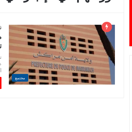
ت
ت
أ
مجتمع