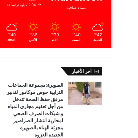
2.04 كيلومتر/ساعة
سماء صافية
40
38
39
40
42
℃
℃
℃
℃
℃
الجمعة
السبت
الأحد
الأثنين
الثلاثاء
آخر الأخبار
الصويرة:مجموعة الجماعات
الترابية حوض موكادور لتدبير
مرفق حفظ الصحة تتدخل
من أجل تعقيم مجاري المياه
و شبكات الصرف الصحي
لمحاربة انتشار الصراصير
بتجزئة الهناء بالصويرة
الجديدة الغزوة