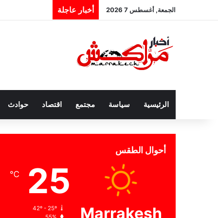
أخبار عاجلة
الجمعة, أغسطس 7 2026
الرئيسية
سياسة
مجتمع
اقتصاد
حوادث
أحوال الطقس
25
℃
Marrakesh
42º - 25º
55%