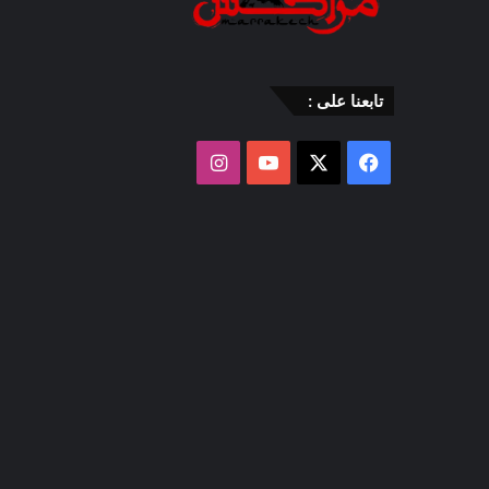
تابعنا على :
‫X
فيسبوك
‫YouTube
انستقرام