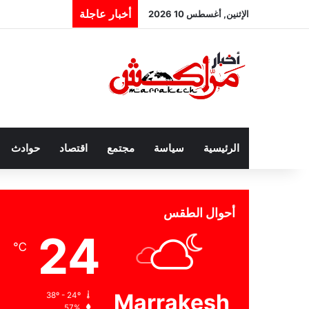
أخبار عاجلة
الإثنين, أغسطس 10 2026
الرئيسية
سياسة
مجتمع
اقتصاد
حوادث
أحوال الطقس
24
℃
Marrakesh
38º - 24º
57%