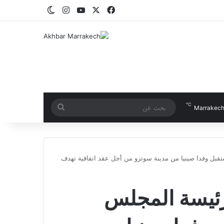
‫X
فيسبوك
‫YouTube
انستقرام
الوضع المظلم
℃
بحث
Marrakec
عن
قبل وفدا صينيا من مدينة سوتزو من أجل عقد اتفاقية تهدف
رئيسة المجلس