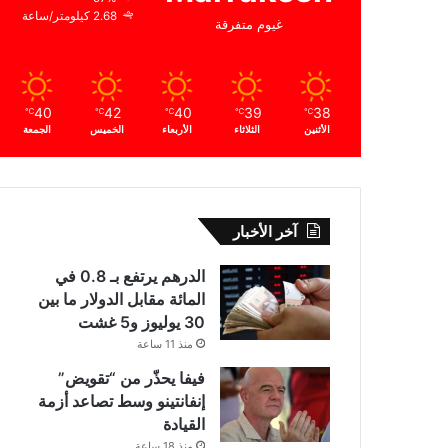
2.68 كيلومتر/ساعة
غيوم متفرقة
40
42
40
39
38
℃
℃
℃
℃
℃
الأثنين
الثلاثاء
الأربعاء
الخميس
الجمعة
آخر الأخبار
الدرهم يرتفع بـ 0.8 في
المائة مقابل الدولار ما بين
30 يوليوز و5 غشت
منذ 11 ساعة
فيفا يحذّر من “تقويض”
إنفانتينو وسط تصاعد أزمة
القيادة
منذ 18 ساعة